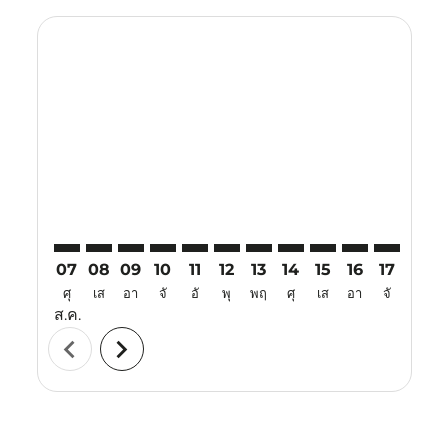
Displaying fares for สิงหาคม-2026
MEL–TJQ: cmp-view-offers-disclaimer. ค้นหาข้อเสนอ
MEL–TJQ: cmp-view-offers-disclaimer. ค้นหาข้อเ
MEL–TJQ: cmp-view-offers-disclaimer. ค้นหา
MEL–TJQ: cmp-view-offers-disclaimer. ค
MEL–TJQ: cmp-view-offers-disclaime
MEL–TJQ: cmp-view-offers-discl
MEL–TJQ: cmp-view-offers-d
MEL–TJQ: cmp-view-off
MEL–TJQ: cmp-view
MEL–TJQ: cmp-
MEL–TJQ: 
MEL–T
M
07
08
09
10
11
12
13
14
15
16
17
18
ศุ
เส
อา
จั
อั
พุ
พฤ
ศุ
เส
อา
จั
อั
ส.ค.
chevron_left
chevron_right