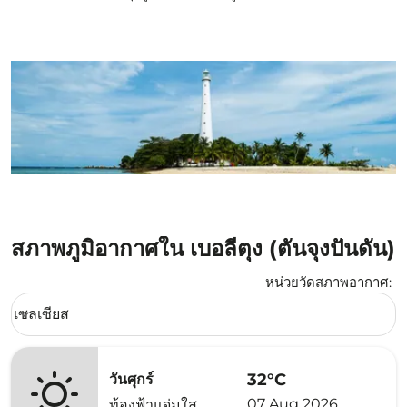
สภาพภูมิอากาศใน เบอลีตุง (ตันจุงปันดัน)
หน่วยวัดสภาพอากาศ
:
Weather unit option เซลเซียส Selected
เซลเซียส
keyboard_arrow_down
32°C
วันศุกร์
07 Aug 2026
ท้องฟ้าแจ่มใส