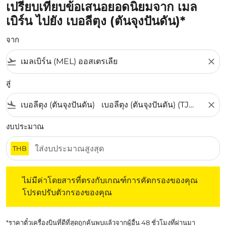
เปรียบเทียบข้อเสนอยอดนิยมจาก เมล
เบิร์น ไปยัง เบอลีตุง (ตันจุงปันดัน)*
จาก
flight_takeoff
close
สู่
flight_land
close
งบประมาณ
THB
ไม่มีค่าโดยสารที่ตรงกับเกณฑ์การคัดกรองของคุณ โปรดปรับต
ไม่มีค่าโดยสารที่ตรงกับเกณฑ์การคัดกรองของคุณ
โปรดปรับตัวกรองของคุณ
*ราคาตั๋วเครื่องบินที่ดีที่สุดถูกค้นพบแล้วจากผู้อื่น 48 ชั่วโมงที่ผ่านมา