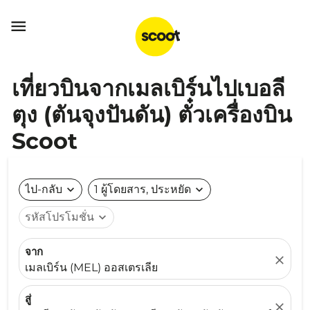

เที่ยวบินจากเมลเบิร์นไปเบอลี
ตุง (ตันจุงปันดัน) ตั๋วเครื่องบิน
Scoot
ไป-กลับ
expand_more
1 ผู้โดยสาร, ประหยัด
expand_more
รหัสโปรโมชั่น
expand_more
จาก
close
เมลเบิร์น (MEL) ออสเตรเลีย
สู่
close