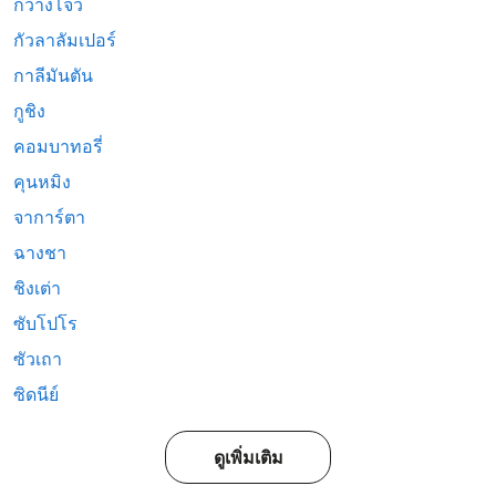
กวางโจว
กัวลาลัมเปอร์
กาลีมันตัน
กูชิง
คอมบาทอรี่
คุนหมิง
จาการ์ตา
ฉางชา
ชิงเต่า
ซับโปโร
ซัวเถา
ซิดนีย์
ดูเพิ่มเติม