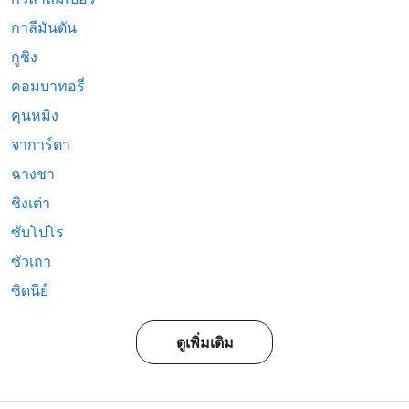
กาลีมันตัน
กูชิง
คอมบาทอรี่
คุนหมิง
จาการ์ตา
ฉางชา
ชิงเต่า
ซับโปโร
ซัวเถา
ซิดนีย์
ดูเพิ่มเติม