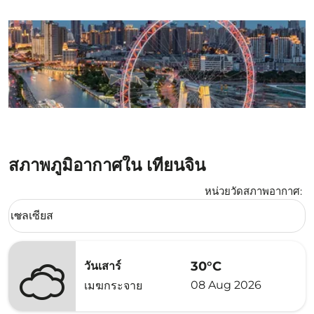
สภาพภูมิอากาศใน เทียนจิน
หน่วยวัดสภาพอากาศ
:
Weather unit option เซลเซียส Selected
เซลเซียส
keyboard_arrow_down
30°C
วันเสาร์
08 Aug 2026
เมฆกระจาย