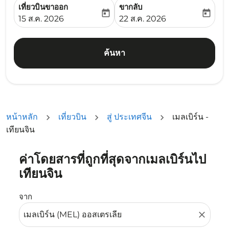
เที่ยวบินขาออก
ขากลับ
today
today
fc-booking-departure-date-aria-label
fc-booking-return-date-ari
15 ส.ค. 2026
22 ส.ค. 2026
ค้นหา
หน้าหลัก
เที่ยวบิน
สู่ ประเทศจีน
เมลเบิร์น -
เทียนจิน
ค่าโดยสารที่ถูกที่สุดจากเมลเบิร์นไป
ลองอัปเดตเส้นทางของคุณ (ต้นทางและ/หรือปลายทาง) หรือเลื
เทียนจิน
จาก
close