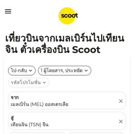

เที่ยวบินจากเมลเบิร์นไปเทียน
จิน ตั๋วเครื่องบิน Scoot
ไป-กลับ
expand_more
1 ผู้โดยสาร, ประหยัด
expand_more
รหัสโปรโมชั่น
expand_more
จาก
close
เมลเบิร์น (MEL) ออสเตรเลีย
สู่
close
เทียนจิน (TSN) จีน