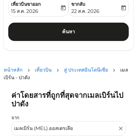
เที่ยวบินขาออก
ขากลับ
today
today
fc-booking-departure-date-aria-label
fc-booking-return-date-ari
15 ส.ค. 2026
22 ส.ค. 2026
ค้นหา
หน้าหลัก
เที่ยวบิน
สู่ ประเทศอินโดนีเซีย
เมล
เบิร์น - ปาดัง
ค่าโดยสารที่ถูกที่สุดจากเมลเบิร์นไป
ลองอัปเดตเส้นทางของคุณ (ต้นทางและ/หรือปลายทาง) หรือเลื
ปาดัง
จาก
close