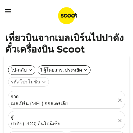

เที่ยวบินจากเมลเบิร์นไปปาดัง
ตั๋วเครื่องบิน Scoot
ไป-กลับ
expand_more
1 ผู้โดยสาร, ประหยัด
expand_more
รหัสโปรโมชั่น
expand_more
จาก
close
เมลเบิร์น (MEL) ออสเตรเลีย
สู่
close
ปาดัง (PDG) อินโดนีเซีย