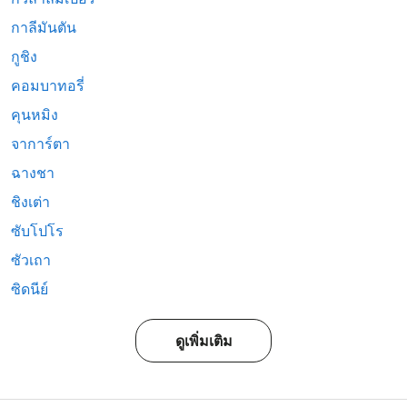
กาลีมันตัน
กูชิง
คอมบาทอรี่
คุนหมิง
จาการ์ตา
ฉางชา
ชิงเต่า
ซับโปโร
ซัวเถา
ซิดนีย์
ดูเพิ่มเติม