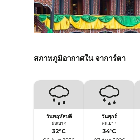
สภาพภูมิอากาศใน จาการ์ตา
วันพฤหัสบดี
วันศุกร์
ฝนเบา ๆ
ฝนเบา ๆ
32°C
34°C