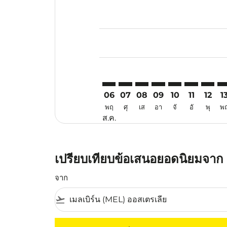
Displaying fares for สิงหาคม-202
MEL–CGK: cmp-view-offers-discla
MEL–CGK: cmp-view-offers-di
MEL–CGK: cmp-view-offe
MEL–CGK: cmp-view-
MEL–CGK: cmp-v
MEL–CGK: c
MEL–CG
ME
06
07
08
09
10
11
12
1
พฤ
ศุ
เส
อา
จั
อั
พุ
พ
ส.ค.
เปรียบเทียบข้อเสนอยอดนิยมจาก เ
จาก
flight_takeoff
ไม่มีค่าโดยสารที่ตรงกับเกณฑ์การคัดกรองของค