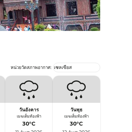
Weather unit option เซลเซียส Selec
หน่วยวัดสภาพอากาศ
:
เซลเซียส
keyboard_arrow_down
วันอังคาร
วันพุธ
เมฆเต็มท้องฟ้า
เมฆเต็มท้องฟ้า
30°C
30°C