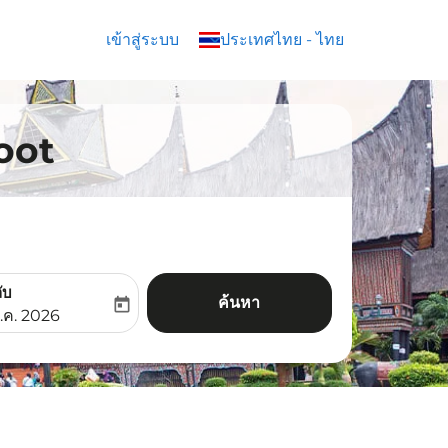
เข้าสู่ระบบ
keyboard_arrow_down
ประเทศไทย
-
ไทย
coot
ับ
ค้นหา
today
aria-label
ooking-return-date-aria-label
.ค. 2026