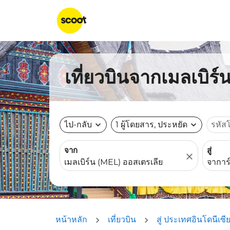
เที่ยวบินจากเมลเบิร์
ไป-กลับ
expand_more
1 ผู้โดยสาร, ประหยัด
expand_more
รหัส
จาก
สู่
close
หน้าหลัก
เที่ยวบิน
สู่ ประเทศอินโดนีเซี