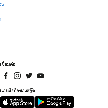
มิง
่า
์
เชื่อมต่อ
แอปมือถือของสกู๊ต