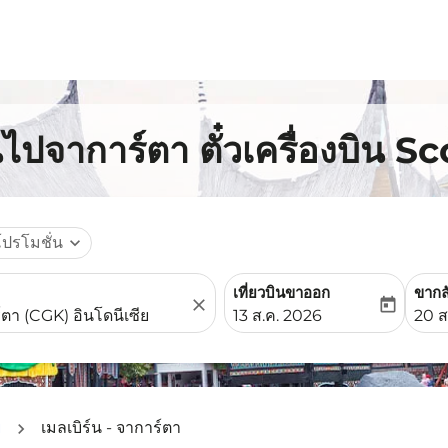
นไปจาการ์ตา ตั๋วเครื่องบิน S
โปรโมชั่น
expand_more
เที่ยวบินขาออก
ขากล
close
today
fc-booking-departure-date-
fc-b
13 ส.ค. 2026
20 ส
ย
เมลเบิร์น - จาการ์ตา