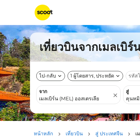
เที่ยวบินจากเมลเบิร์
ไป-กลับ
expand_more
1 ผู้โดยสาร, ประหยัด
expand_more
รหัส
จาก
สู่
close
หน้าหลัก
เที่ยวบิน
สู่ ประเทศจีน
เม