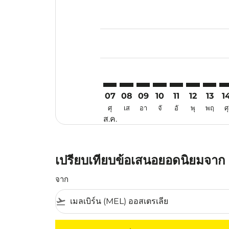
Displaying fares for สิงหาคม-202
MEL–KMG: cmp-view-offers-discl
MEL–KMG: cmp-view-offers-d
MEL–KMG: cmp-view-offe
MEL–KMG: cmp-view-
MEL–KMG: cmp-v
MEL–KMG: c
MEL–KM
ME
07
08
09
10
11
12
13
1
ศุ
เส
อา
จั
อั
พุ
พฤ
ศุ
ส.ค.
เปรียบเทียบข้อเสนอยอดนิยมจาก เ
จาก
flight_takeoff
ไม่มีค่าโดยสารที่ตรงกับเกณฑ์การคัดกรองของค