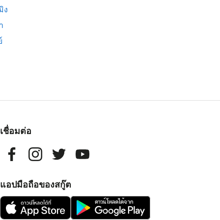
มิง
่า
์
เชื่อมต่อ
แอปมือถือของสกู๊ต