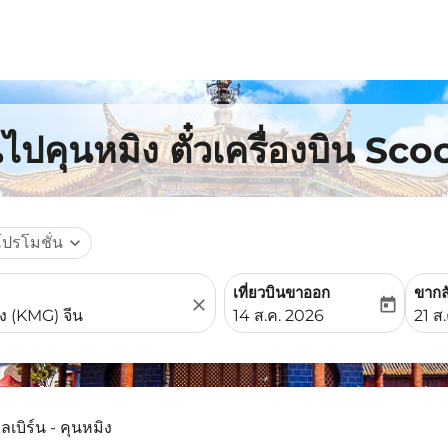
นไปคุนหมิง ตั๋วเครื่องบิน Sco
โปรโมชั่น
expand_more
เที่ยวบินขาออก
ขากล
close
today
fc-booking-departure-date-
fc-b
14 ส.ค. 2026
21 ส
ลเบิร์น - คุนหมิง