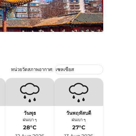
Weather unit option เซลเซียส Selec
หน่วยวัดสภาพอากาศ
:
เซลเซียส
keyboard_arrow_down
วันพุธ
วันพฤหัสบดี
ฝนเบา ๆ
ฝนเบา ๆ
28°C
27°C