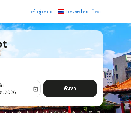
เข้าสู่ระบบ
keyboard_arrow_down
ประเทศไทย
-
ไทย
ot
ับ
ค้นหา
today
aria-label
ooking-return-date-aria-label
.ค. 2026