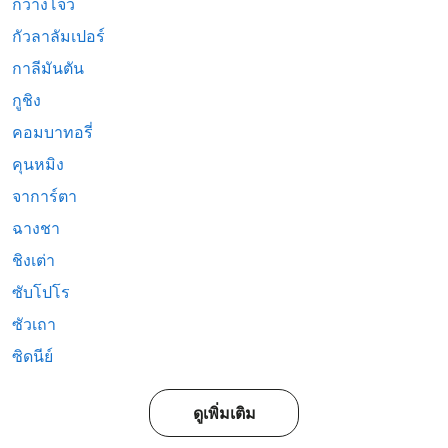
กวางโจว
กัวลาลัมเปอร์
กาลีมันตัน
กูชิง
คอมบาทอรี่
คุนหมิง
จาการ์ตา
ฉางชา
ชิงเต่า
ซับโปโร
ซัวเถา
ซิดนีย์
ดูเพิ่มเติม