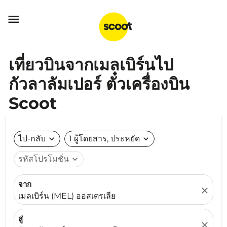

เที่ยวบินจากเมลเบิร์นไป
กัวลาลัมเปอร์ ตั๋วเครื่องบิน
Scoot
ไป-กลับ
expand_more
1 ผู้โดยสาร, ประหยัด
expand_more
รหัสโปรโมชั่น
expand_more
จาก
close
เมลเบิร์น (MEL) ออสเตรเลีย
สู่
close