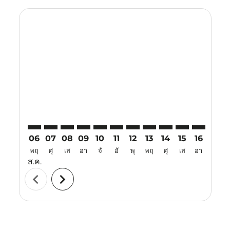
Displaying fares for สิงหาคม-2026
MEL–KUL: cmp-view-offers-disclaimer. ค้นหาข้อเสนอ
MEL–KUL: cmp-view-offers-disclaimer. ค้นหาข้อเ
MEL–KUL: cmp-view-offers-disclaimer. ค้นห
MEL–KUL: cmp-view-offers-disclaimer. 
MEL–KUL: cmp-view-offers-disclaim
MEL–KUL: cmp-view-offers-disc
MEL–KUL: cmp-view-offers-
MEL–KUL: cmp-view-off
MEL–KUL: cmp-view
MEL–KUL: cmp-
MEL–KUL: 
MEL–K
M
06
07
08
09
10
11
12
13
14
15
16
17
พฤ
ศุ
เส
อา
จั
อั
พุ
พฤ
ศุ
เส
อา
จั
ส.ค.
chevron_left
chevron_right