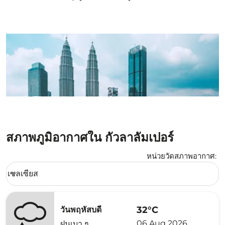
สภาพภูมิอากาศใน กัวลาลัมเปอร์
หน่วยวัดสภาพอากาศ
:
Weather unit option เซลเซียส Selected
เซลเซียส
keyboard_arrow_down
32°C
วันพฤหัสบดี
06 Aug 2026
ฝนเบา ๆ