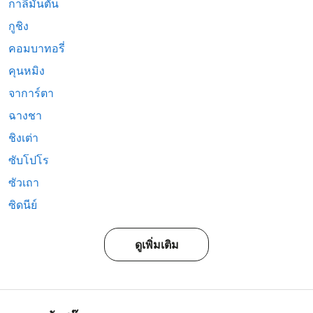
กาลีมันตัน
กูชิง
คอมบาทอรี่
คุนหมิง
จาการ์ตา
ฉางชา
ชิงเต่า
ซับโปโร
ซัวเถา
ซิดนีย์
ดูเพิ่มเติม