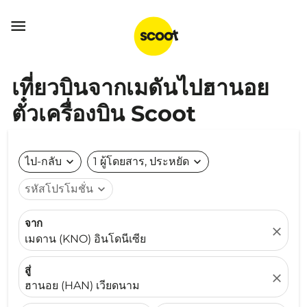

เที่ยวบินจากเมดันไปฮานอย
ตั๋วเครื่องบิน Scoot
ไป-กลับ
expand_more
1 ผู้โดยสาร, ประหยัด
expand_more
รหัสโปรโมชั่น
expand_more
จาก
close
เมดาน (KNO) อินโดนีเซีย
สู่
close
ฮานอย (HAN) เวียดนาม