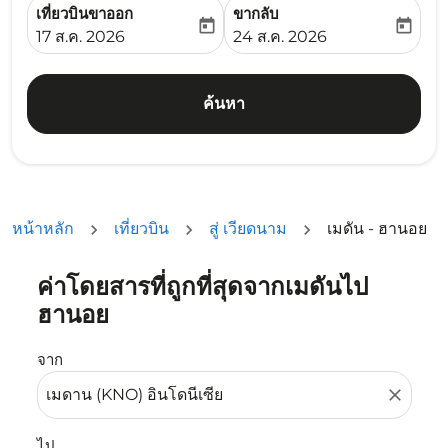
เที่ยวบินขาออก
ขากลับ
today
today
fc-booking-departure-date-aria-label
fc-booking-return-date-ari
17 ส.ค. 2026
24 ส.ค. 2026
ค้นหา
หน้าหลัก
เที่ยวบิน
สู่ เวียดนาม
เมดัน - ฮานอย
ค่าโดยสารที่ถูกที่สุดจากเมดันไป
ลองอัปเดตเส้นทางของคุณ (ต้นทางและ/หรือปลายทาง) หรือเลื
ฮานอย
จาก
close
ไป