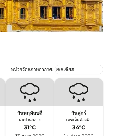
Weather unit option เซลเซียส Selec
หน่วยวัดสภาพอากาศ
:
เซลเซียส
keyboard_arrow_down
วันพฤหัสบดี
วันศุกร์
ฝนปานกลาง
เมฆเต็มท้องฟ้า
31°C
34°C