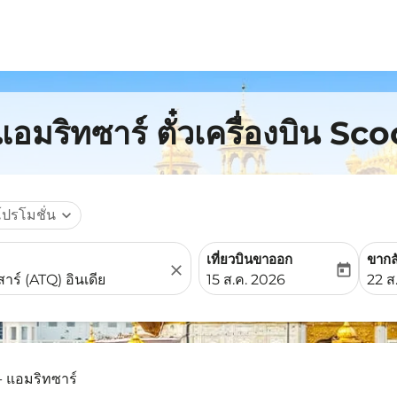
อมริทซาร์ ตั๋วเครื่องบิน Sco
โปรโมชั่น
expand_more
เที่ยวบินขาออก
ขากล
close
today
fc-booking-departure-date-
fc-b
15 ส.ค. 2026
22 ส
- แอมริทซาร์