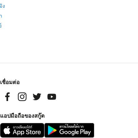
มิง
่า
์
เชื่อมต่อ
แอปมือถือของสกู๊ต