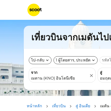
เที่ยวบินจากเมดันไปแ
ไป-กลับ
expand_more
1 ผู้โดยสาร, ประหยัด
expand_more
รหัส
จาก
สู่
close
หน้าหลัก
เที่ยวบิน
สู่ อินเดีย
เมดัน 