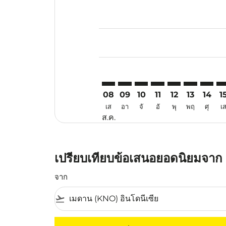
Displaying fares for สิงหาคม-202
KNO–ATQ: cmp-view-offers-discl
KNO–ATQ: cmp-view-offers-d
KNO–ATQ: cmp-view-offe
KNO–ATQ: cmp-view-
KNO–ATQ: cmp-v
KNO–ATQ: c
KNO–AT
KN
08
09
10
11
12
13
14
1
เส
อา
จั
อั
พุ
พฤ
ศุ
เ
ส.ค.
เปรียบเทียบข้อเสนอยอดนิยมจาก เ
จาก
flight_takeoff
ไม่มีค่าโดยสารที่ตรงกับเกณฑ์การคัดกรองของค