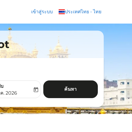
เข้าสู่ระบบ
keyboard_arrow_down
ประเทศไทย
-
ไทย
ot
ับ
ค้นหา
today
aria-label
ooking-return-date-aria-label
.ค. 2026