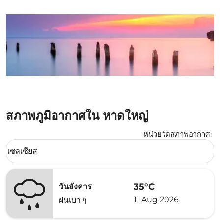
สภาพภูมิอากาศใน หาดใหญ่
หน่วยวัดสภาพอากาศ
:
Weather unit option เซลเซียส Selected
เซลเซียส
keyboard_arrow_down
35°C
วันอังคาร
11 Aug 2026
ฝนเบา ๆ