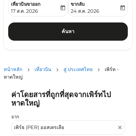
เที่ยวบินขาออก
ขากลับ
today
today
fc-booking-departure-date-aria-label
fc-booking-return-date-ari
17 ส.ค. 2026
24 ส.ค. 2026
ค้นหา
หน้าหลัก
เที่ยวบิน
สู่ ประเทศไทย
เพิร์ท -
หาดใหญ่
ค่าโดยสารที่ถูกที่สุดจากเพิร์ทไป
ลองอัปเดตเส้นทางของคุณ (ต้นทางและ/หรือปลายทาง) หรือเลื
หาดใหญ่
จาก
close