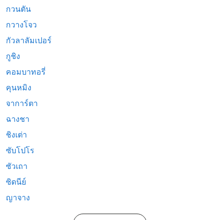
กวนตัน
กวางโจว
กัวลาลัมเปอร์
กูชิง
คอมบาทอรี่
คุนหมิง
จาการ์ตา
ฉางชา
ชิงเต่า
ซับโปโร
ซัวเถา
ซิดนีย์
ญาจาง