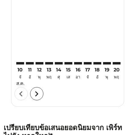
Displaying fares for สิงหาคม-2026
PER–HDY: cmp-view-offers-disclaimer. ค้นหาข้อเสนอ
PER–HDY: cmp-view-offers-disclaimer. ค้นหาข้อเ
PER–HDY: cmp-view-offers-disclaimer. ค้นห
PER–HDY: cmp-view-offers-disclaimer. 
PER–HDY: cmp-view-offers-disclaim
PER–HDY: cmp-view-offers-disc
PER–HDY: cmp-view-offers-
PER–HDY: cmp-view-off
PER–HDY: cmp-view
PER–HDY: cmp-
PER–HDY: 
PER–H
P
10
11
12
13
14
15
16
17
18
19
20
21
จั
อั
พุ
พฤ
ศุ
เส
อา
จั
อั
พุ
พฤ
ศุ
ส.ค.
chevron_left
chevron_right
เปรียบเทียบข้อเสนอยอดนิยมจาก เพิร์ท