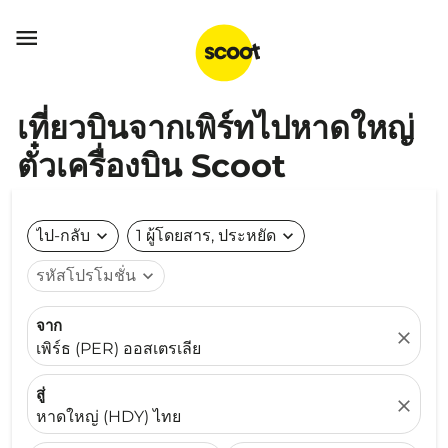

เที่ยวบินจากเพิร์ทไปหาดใหญ่
ตั๋วเครื่องบิน Scoot
ไป-กลับ
expand_more
1 ผู้โดยสาร, ประหยัด
expand_more
รหัสโปรโมชั่น
expand_more
จาก
close
เพิร์ธ (PER) ออสเตรเลีย
สู่
close
หาดใหญ่ (HDY) ไทย