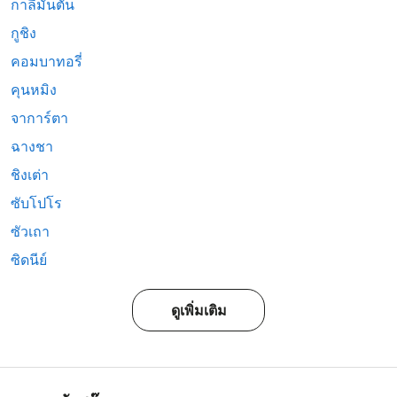
กาลีมันตัน
กูชิง
คอมบาทอรี่
คุนหมิง
จาการ์ตา
ฉางชา
ชิงเต่า
ซับโปโร
ซัวเถา
ซิดนีย์
ดูเพิ่มเติม