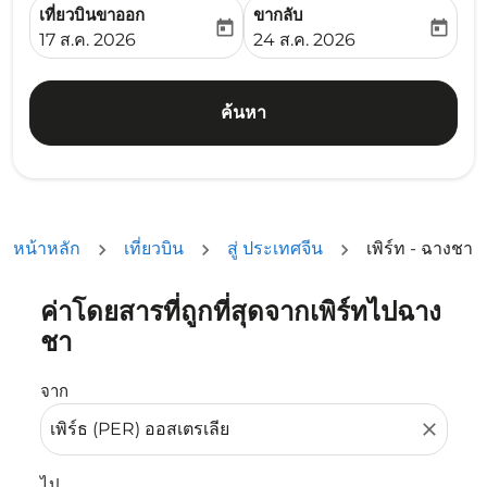
เที่ยวบินขาออก
ขากลับ
today
today
fc-booking-departure-date-aria-label
fc-booking-return-date-ari
17 ส.ค. 2026
24 ส.ค. 2026
ค้นหา
หน้าหลัก
เที่ยวบิน
สู่ ประเทศจีน
เพิร์ท - ฉางชา
ค่าโดยสารที่ถูกที่สุดจากเพิร์ทไปฉาง
ลองอัปเดตเส้นทางของคุณ (ต้นทางและ/หรือปลายทาง) หรือเลื
ชา
จาก
close
ไป