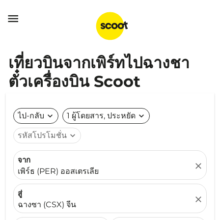

เที่ยวบินจากเพิร์ทไปฉางชา
ตั๋วเครื่องบิน Scoot
ไป-กลับ
expand_more
1 ผู้โดยสาร, ประหยัด
expand_more
รหัสโปรโมชั่น
expand_more
จาก
close
เพิร์ธ (PER) ออสเตรเลีย
สู่
close
ฉางซา (CSX) จีน