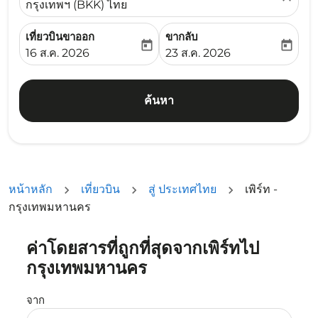
กรุงเทพฯ (BKK) ไทย
เที่ยวบินขาออก
ขากลับ
today
today
fc-booking-departure-date-aria-label
fc-booking-return-date-ari
16 ส.ค. 2026
23 ส.ค. 2026
ค้นหา
หน้าหลัก
เที่ยวบิน
สู่ ประเทศไทย
เพิร์ท -
กรุงเทพมหานคร
ค่าโดยสารที่ถูกที่สุดจากเพิร์ทไป
ลองอัปเดตเส้นทางของคุณ (ต้นทางและ/หรือปลายทาง) หรือเลื
กรุงเทพมหานคร
จาก