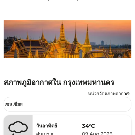
สภาพภูมิอากาศใน กรุงเทพมหานคร
หน่วยวัดสภาพอากาศ
:
Weather unit option เซลเซียส Selected
เซลเซียส
keyboard_arrow_down
34°C
วันอาทิตย์
09 Aug 2026
ฝนเบา ๆ