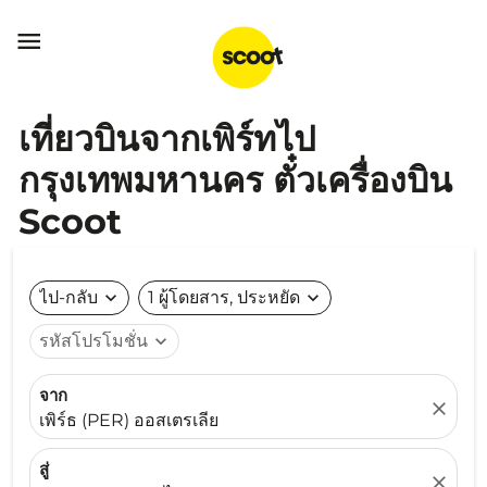

เที่ยวบินจากเพิร์ทไป
กรุงเทพมหานคร ตั๋วเครื่องบิน
Scoot
ไป-กลับ
expand_more
1 ผู้โดยสาร, ประหยัด
expand_more
รหัสโปรโมชั่น
expand_more
จาก
close
เพิร์ธ (PER) ออสเตรเลีย
สู่
close