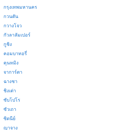
กรุงเทพมหานคร
กวนตัน
กวางโจว
กัวลาลัมเปอร์
กูชิง
คอมบาทอรี่
คุนหมิง
จาการ์ตา
ฉางชา
ชิงเต่า
ซับโปโร
ซัวเถา
ซิดนีย์
ญาจาง