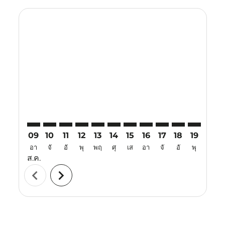
Displaying fares for สิงหาคม-2026
PER–BKK: cmp-view-offers-disclaimer. ค้นหาข้อเสนอ
PER–BKK: cmp-view-offers-disclaimer. ค้นหาข้อเ
PER–BKK: cmp-view-offers-disclaimer. ค้นหา
PER–BKK: cmp-view-offers-disclaimer. ค
PER–BKK: cmp-view-offers-disclaime
PER–BKK: cmp-view-offers-discl
PER–BKK: cmp-view-offers-
PER–BKK: cmp-view-off
PER–BKK: cmp-view
PER–BKK: cmp-
PER–BKK: 
PER–B
P
09
10
11
12
13
14
15
16
17
18
19
20
อา
จั
อั
พุ
พฤ
ศุ
เส
อา
จั
อั
พุ
พฤ
ส.ค.
chevron_left
chevron_right