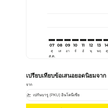
Displaying fares for สิงหาคม-202
PKU–PER: cmp-view-offers-discla
PKU–PER: cmp-view-offers-di
PKU–PER: cmp-view-offer
PKU–PER: cmp-view-
PKU–PER: cmp-v
PKU–PER: c
PKU–PE
PK
07
08
09
10
11
12
13
1
ศุ
เส
อา
จั
อั
พุ
พฤ
ศุ
ส.ค.
เปรียบเทียบข้อเสนอยอดนิยมจาก เป
จาก
flight_takeoff
ไม่มีค่าโดยสารที่ตรงกับเกณฑ์การคัดกรองของค