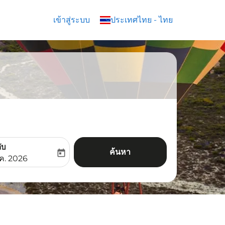
เข้าสู่ระบบ
keyboard_arrow_down
ประเทศไทย
-
ไทย
ับ
ค้นหา
today
aria-label
ooking-return-date-aria-label
.ค. 2026