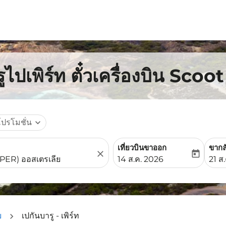
ไปเพิร์ท ตั๋วเครื่องบิน Scoot
โปรโมชั่น
expand_more
เที่ยวบินขาออก
ขากล
close
today
fc-booking-departure-date-
fc-b
14 ส.ค. 2026
21 ส
ย
เปกันบารู - เพิร์ท