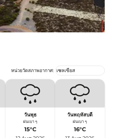
Weather unit option เซลเซียส Selec
หน่วยวัดสภาพอากาศ
:
เซลเซียส
keyboard_arrow_down
วันพุธ
วันพฤหัสบดี
ฝนเบา ๆ
ฝนเบา ๆ
15°C
16°C