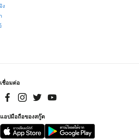
มิง
่า
์
เชื่อมต่อ
แอปมือถือของสกู๊ต