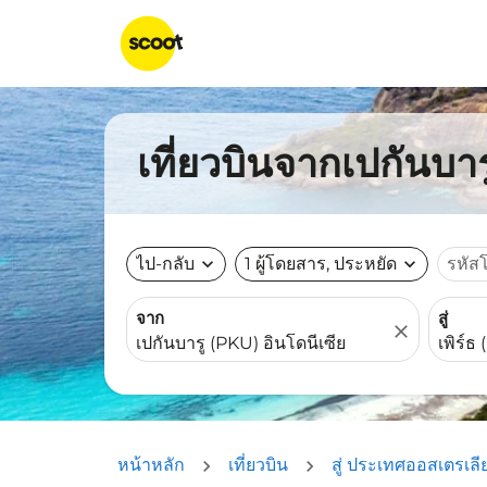
เที่ยวบินจากเปกันบารู
ไป-กลับ
expand_more
1 ผู้โดยสาร, ประหยัด
expand_more
รหัส
จาก
สู่
close
หน้าหลัก
เที่ยวบิน
สู่ ประเทศออสเตรเลี