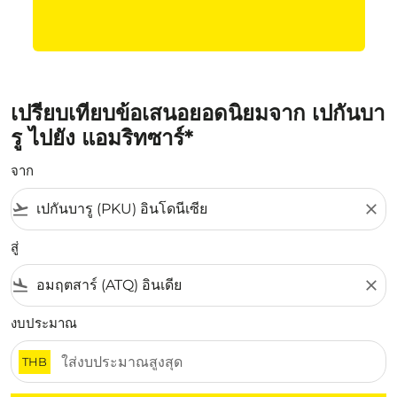
เปรียบเทียบข้อเสนอยอดนิยมจาก เปกันบา
รู ไปยัง แอมริทซาร์*
จาก
flight_takeoff
close
สู่
flight_land
close
งบประมาณ
THB