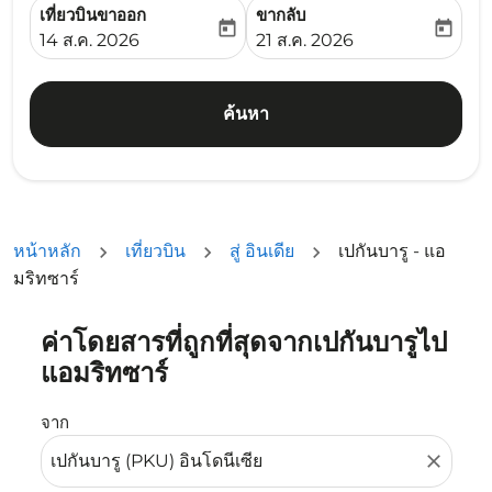
เที่ยวบินขาออก
ขากลับ
today
today
fc-booking-departure-date-aria-label
fc-booking-return-date-ari
14 ส.ค. 2026
21 ส.ค. 2026
ค้นหา
หน้าหลัก
เที่ยวบิน
สู่ อินเดีย
เปกันบารู - แอ
มริทซาร์
ค่าโดยสารที่ถูกที่สุดจากเปกันบารูไป
ลองอัปเดตเส้นทางของคุณ (ต้นทางและ/หรือปลายทาง) หรือเลื
แอมริทซาร์
จาก
close