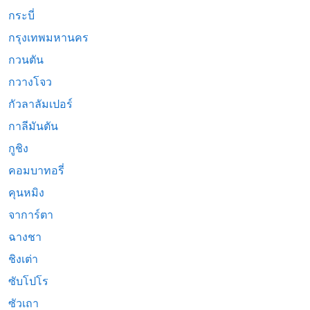
กระบี่
กรุงเทพมหานคร
กวนตัน
กวางโจว
กัวลาลัมเปอร์
กาลีมันตัน
กูชิง
คอมบาทอรี่
คุนหมิง
จาการ์ตา
ฉางชา
ชิงเต่า
ซับโปโร
ซัวเถา