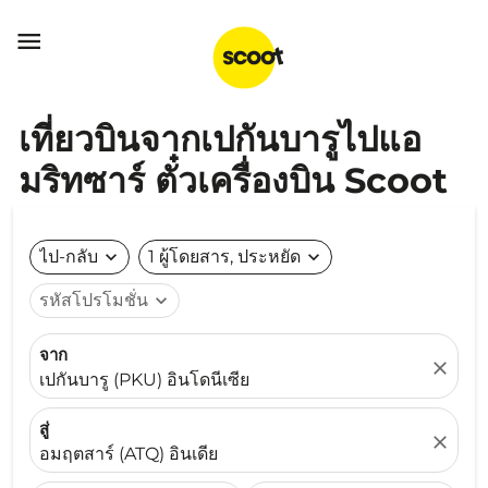

เที่ยวบินจากเปกันบารูไปแอ
มริทซาร์ ตั๋วเครื่องบิน Scoot
ไป-กลับ
expand_more
1 ผู้โดยสาร, ประหยัด
expand_more
รหัสโปรโมชั่น
expand_more
จาก
close
เปกันบารู (PKU) อินโดนีเซีย
สู่
close
อมฤตสาร์ (ATQ) อินเดีย