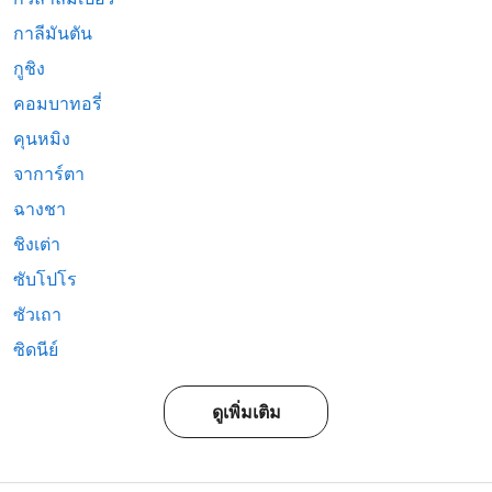
กาลีมันตัน
กูชิง
คอมบาทอรี่
คุนหมิง
จาการ์ตา
ฉางชา
ชิงเต่า
ซับโปโร
ซัวเถา
ซิดนีย์
ดูเพิ่มเติม