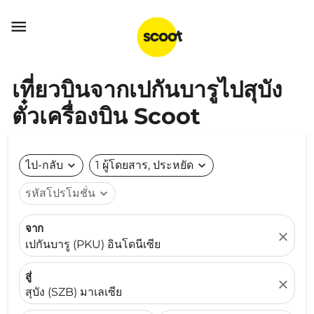

เที่ยวบินจากเปกันบารูไปสุบัง
ตั๋วเครื่องบิน Scoot
ไป-กลับ
expand_more
1 ผู้โดยสาร, ประหยัด
expand_more
รหัสโปรโมชั่น
expand_more
จาก
close
เปกันบารู (PKU) อินโดนีเซีย
สู่
close
สุบัง (SZB) มาเลเซีย