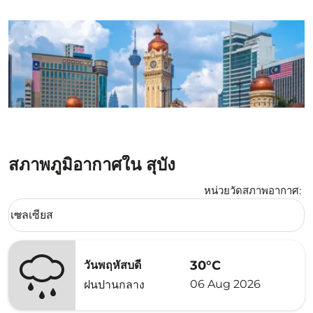
สภาพภูมิอากาศใน สุบัง
หน่วยวัดสภาพอากาศ
:
Weather unit option เซลเซียส Selected
เซลเซียส
keyboard_arrow_down
30°C
วันพฤหัสบดี
06 Aug 2026
ฝนปานกลาง