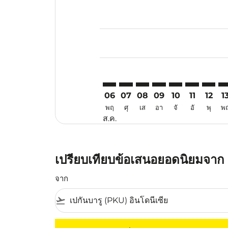
Displaying fares for สิงหาคม-202
PKU–LGK: cmp-view-offers-discla
PKU–LGK: cmp-view-offers-di
PKU–LGK: cmp-view-offer
PKU–LGK: cmp-view-
PKU–LGK: cmp-v
PKU–LGK: c
PKU–LG
PK
06
07
08
09
10
11
12
1
พฤ
ศุ
เส
อา
จั
อั
พุ
พ
ส.ค.
เปรียบเทียบข้อเสนอยอดนิยมจาก เป
จาก
flight_takeoff
ไม่มีค่าโดยสารที่ตรงกับเกณฑ์การคัดกรองของค