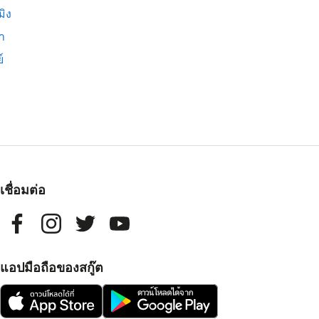
มิง
่า
์
เชื่อมต่อ
แอปมือถือของสกู๊ต