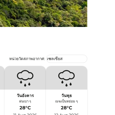
Weather unit option เซลเซียส Selec
หน่วยวัดสภาพอากาศ
:
เซลเซียส
keyboard_arrow_down
วันอังคาร
วันพุธ
ฝนเบา ๆ
เมฆเป็นหย่อม ๆ
28°C
28°C