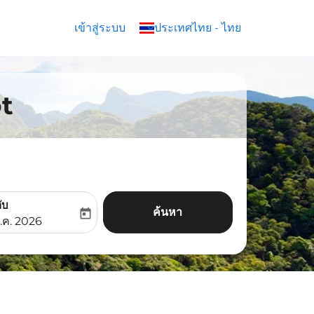
เข้าสู่ระบบ
keyboard_arrow_down
ประเทศไทย
-
ไทย
ot
ับ
ค้นหา
today
aria-label
ooking-return-date-aria-label
.ค. 2026