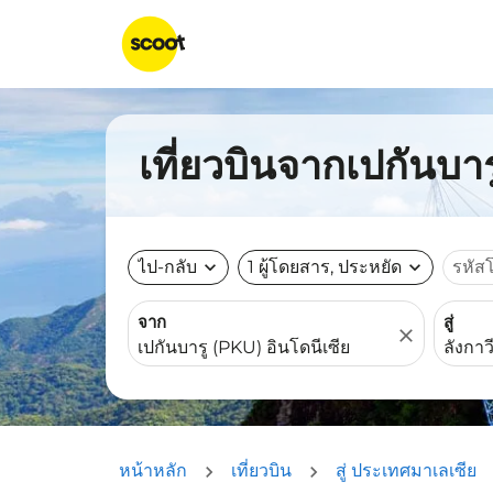
เที่ยวบินจากเปกันบาร
ไป-กลับ
expand_more
1 ผู้โดยสาร, ประหยัด
expand_more
รหัส
จาก
สู่
close
หน้าหลัก
เที่ยวบิน
สู่ ประเทศมาเลเซีย