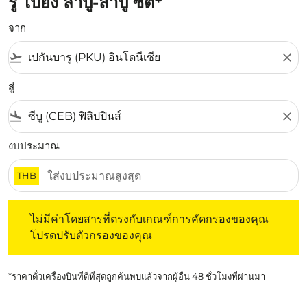
รู ไปยัง ลาปู-ลาปู ซิตี้*
จาก
flight_takeoff
close
สู่
flight_land
close
งบประมาณ
THB
ไม่มีค่าโดยสารที่ตรงกับเกณฑ์การคัดกรองของคุณ โปรดปรับต
ไม่มีค่าโดยสารที่ตรงกับเกณฑ์การคัดกรองของคุณ
โปรดปรับตัวกรองของคุณ
*ราคาตั๋วเครื่องบินที่ดีที่สุดถูกค้นพบแล้วจากผู้อื่น 48 ชั่วโมงที่ผ่านมา