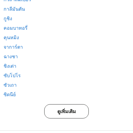
กาลีมันตัน
กูชิง
คอมบาทอรี่
คุนหมิง
จาการ์ตา
ฉางชา
ชิงเต่า
ซับโปโร
ซัวเถา
ซิดนีย์
ดูเพิ่มเติม