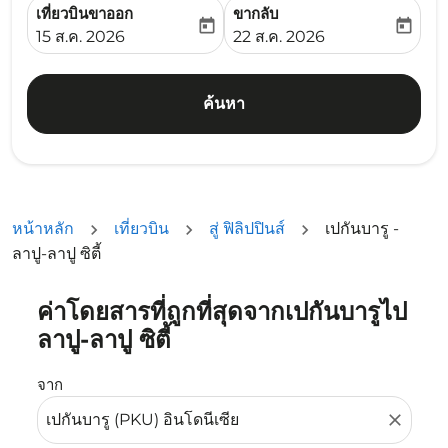
เที่ยวบินขาออก
ขากลับ
today
today
fc-booking-departure-date-aria-label
fc-booking-return-date-ari
15 ส.ค. 2026
22 ส.ค. 2026
ค้นหา
หน้าหลัก
เที่ยวบิน
สู่ ฟิลิปปินส์
เปกันบารู -
ลาปู-ลาปู ซิตี้
ค่าโดยสารที่ถูกที่สุดจากเปกันบารูไป
ลองอัปเดตเส้นทางของคุณ (ต้นทางและ/หรือปลายทาง) หรือเลื
ลาปู-ลาปู ซิตี้
จาก
close