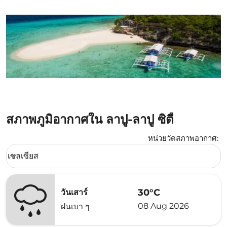
สภาพภูมิอากาศใน ลาปู-ลาปู ซิตี้
หน่วยวัดสภาพอากาศ
:
Weather unit option เซลเซียส Selected
เซลเซียส
keyboard_arrow_down
30°C
วันเสาร์
08 Aug 2026
ฝนเบา ๆ