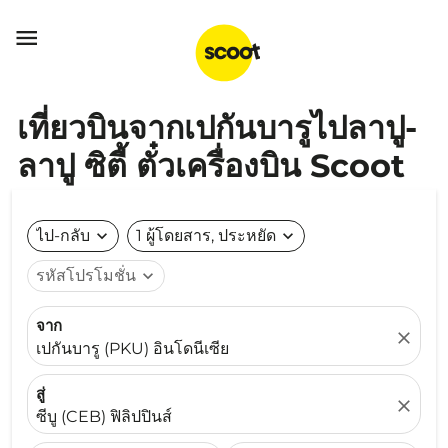

เที่ยวบินจากเปกันบารูไปลาปู-
ลาปู ซิตี้ ตั๋วเครื่องบิน Scoot
ไป-กลับ
expand_more
1 ผู้โดยสาร, ประหยัด
expand_more
รหัสโปรโมชั่น
expand_more
จาก
close
เปกันบารู (PKU) อินโดนีเซีย
สู่
close
ซีบู (CEB) ฟิลิปปินส์