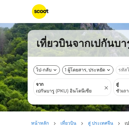
เที่ยวบินจากเปกันบาร
ไป-กลับ
expand_more
1 ผู้โดยสาร, ประหยัด
expand_more
รหัส
จาก
สู่
close
หน้าหลัก
เที่ยวบิน
สู่ ประเทศจีน
เป