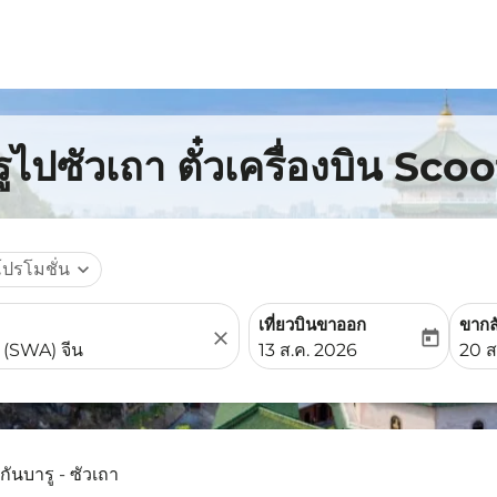
ูไปซัวเถา ตั๋วเครื่องบิน Scoo
โปรโมชั่น
expand_more
เที่ยวบินขาออก
ขากล
close
today
fc-booking-departure-date-
fc-b
13 ส.ค. 2026
20 ส
กันบารู - ซัวเถา