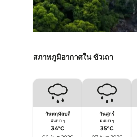
สภาพภูมิอากาศใน ซัวเถา
วันพฤหัสบดี
วันศุกร์
ฝนเบา ๆ
ฝนเบา ๆ
34°C
35°C