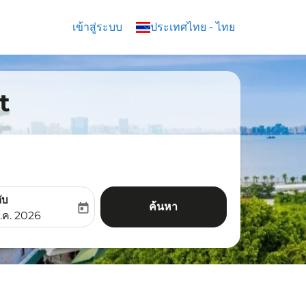
เข้าสู่ระบบ
keyboard_arrow_down
ประเทศไทย
-
ไทย
t
ับ
ค้นหา
today
aria-label
ooking-return-date-aria-label
.ค. 2026