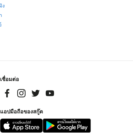
มิง
่า
์
เชื่อมต่อ
แอปมือถือของสกู๊ต