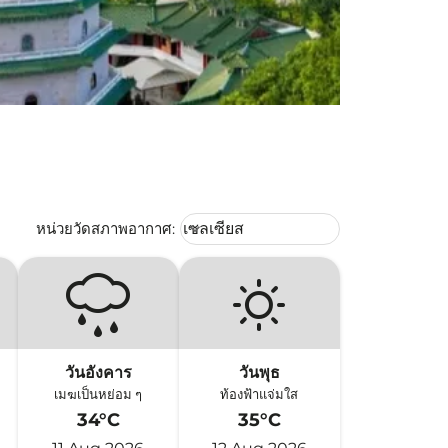
Weather unit option เซลเซียส Selec
หน่วยวัดสภาพอากาศ
:
เซลเซียส
keyboard_arrow_down
วันอังคาร
วันพุธ
เมฆเป็นหย่อม ๆ
ท้องฟ้าแจ่มใส
34°C
35°C