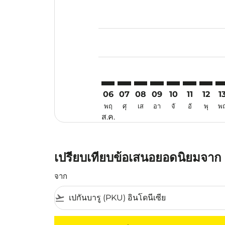
Displaying fares for สิงหาคม-202
PKU–SWA: cmp-view-offers-discla
PKU–SWA: cmp-view-offers-d
PKU–SWA: cmp-view-offe
PKU–SWA: cmp-view-
PKU–SWA: cmp-v
PKU–SWA: c
PKU–SW
PK
06
07
08
09
10
11
12
1
พฤ
ศุ
เส
อา
จั
อั
พุ
พ
ส.ค.
เปรียบเทียบข้อเสนอยอดนิยมจาก เ
จาก
flight_takeoff
ไม่มีค่าโดยสารที่ตรงกับเกณฑ์การคัดกรองของค