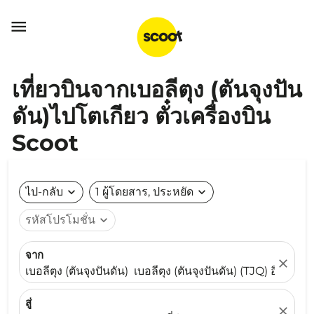

เที่ยวบินจากเบอลีตุง (ตันจุงปัน
ดัน)ไปโตเกียว ตั๋วเครื่องบิน
Scoot
ไป-กลับ
expand_more
1 ผู้โดยสาร, ประหยัด
expand_more
รหัสโปรโมชั่น
expand_more
จาก
close
เบอลีตุง (ตันจุงปันดัน) เบอลีตุง (ตันจุงปันดัน) (TJQ) อินโดนีเ
สู่
close