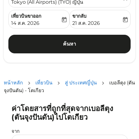
Tokyo (All Airports) (TYO) ญี่ปุ่น
เที่ยวบินขาออก
ขากลับ
today
today
fc-booking-departure-date-aria-label
fc-booking-return-date-ari
14 ส.ค. 2026
21 ส.ค. 2026
ค้นหา
หน้าหลัก
เที่ยวบิน
สู่ ประเทศญี่ปุ่น
เบอลีตุง (ตัน
จุงปันดัน) - โตเกียว
ค่าโดยสารที่ถูกที่สุดจากเบอลีตุง
ลองอัปเดตเส้นทางของคุณ (ต้นทางและ/หรือปลายทาง) หรือเลื
(ตันจุงปันดัน)ไปโตเกียว
จาก