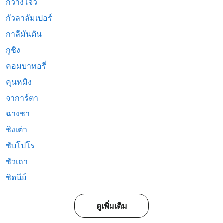
กวางโจว
กัวลาลัมเปอร์
กาลีมันตัน
กูชิง
คอมบาทอรี่
คุนหมิง
จาการ์ตา
ฉางชา
ชิงเต่า
ซับโปโร
ซัวเถา
ซิดนีย์
ดูเพิ่มเติม