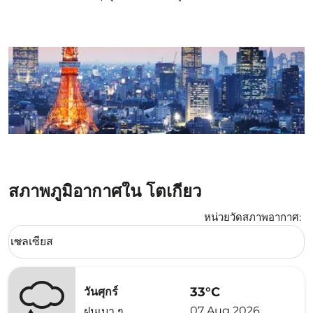
สภาพภูมิอากาศใน โตเกียว
หน่วยวัดสภาพอากาศ
:
Weather unit option เซลเซียส Selected
เซลเซียส
keyboard_arrow_down
33°C
วันศุกร์
07 Aug 2026
ฝนเบา ๆ