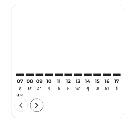
Displaying fares for สิงหาคม-2026
TJQ–TYO: cmp-view-offers-disclaimer. ค้นหาข้อเสนอ
TJQ–TYO: cmp-view-offers-disclaimer. ค้นหาข้อเ
TJQ–TYO: cmp-view-offers-disclaimer. ค้นหา
TJQ–TYO: cmp-view-offers-disclaimer. ค
TJQ–TYO: cmp-view-offers-disclaime
TJQ–TYO: cmp-view-offers-discl
TJQ–TYO: cmp-view-offers-d
TJQ–TYO: cmp-view-offe
TJQ–TYO: cmp-view
TJQ–TYO: cmp-
TJQ–TYO: 
TJQ–T
T
07
08
09
10
11
12
13
14
15
16
17
18
ศุ
เส
อา
จั
อั
พุ
พฤ
ศุ
เส
อา
จั
อั
ส.ค.
chevron_left
chevron_right