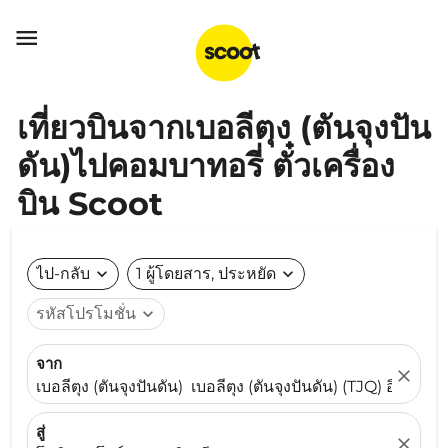

เที่ยวบินจากเบอลีตุง (ตันจุงปัน
ดัน)ไปคอมบาทอรี่ ตั๋วเครื่อง
บิน Scoot
ไป-กลับ
expand_more
1 ผู้โดยสาร, ประหยัด
expand_more
รหัสโปรโมชั่น
expand_more
จาก
close
เบอลีตุง (ตันจุงปันดัน) เบอลีตุง (ตันจุงปันดัน) (TJQ) อินโดนีเ
สู่
close