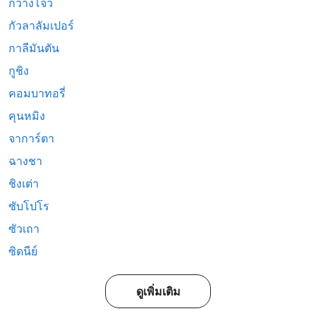
กวางโจว
กัวลาลัมเปอร์
กาลีมันตัน
กูชิง
คอมบาทอรี่
คุนหมิง
จาการ์ตา
ฉางชา
ชิงเต่า
ซับโปโร
ซัวเถา
ซิดนีย์
ดูเพิ่มเติม