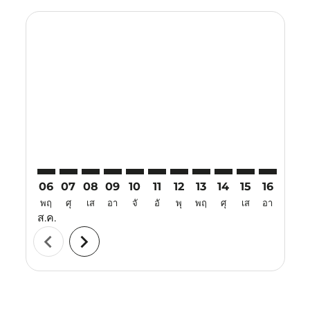
Displaying fares for สิงหาคม-2026
TJQ–CJB: cmp-view-offers-disclaimer. ค้นหาข้อเสนอ
TJQ–CJB: cmp-view-offers-disclaimer. ค้นหาข้อเส
TJQ–CJB: cmp-view-offers-disclaimer. ค้นหาข
TJQ–CJB: cmp-view-offers-disclaimer. ค้
TJQ–CJB: cmp-view-offers-disclaime
TJQ–CJB: cmp-view-offers-discl
TJQ–CJB: cmp-view-offers-d
TJQ–CJB: cmp-view-offe
TJQ–CJB: cmp-view-
TJQ–CJB: cmp-v
TJQ–CJB: 
TJQ–C
T
06
07
08
09
10
11
12
13
14
15
16
17
พฤ
ศุ
เส
อา
จั
อั
พุ
พฤ
ศุ
เส
อา
จั
ส.ค.
chevron_left
chevron_right