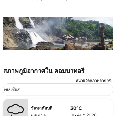
สภาพภูมิอากาศใน คอมบาทอรี่
หน่วยวัดสภาพอากาศ
:
Weather unit option เซลเซียส Selected
เซลเซียส
keyboard_arrow_down
30°C
วันพฤหัสบดี
06 Aug 2026
ฝนเบา ๆ