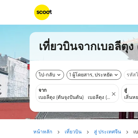
เที่ยวบินจากเบอลีตุง 
ไป-กลับ
expand_more
1 ผู้โดยสาร, ประหยัด
expand_more
รหัส
จาก
สู่
close
หน้าหลัก
เที่ยวบิน
สู่ ประเทศจีน
เบ