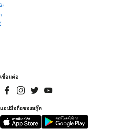
มิง
่า
์
เชื่อมต่อ
แอปมือถือของสกู๊ต