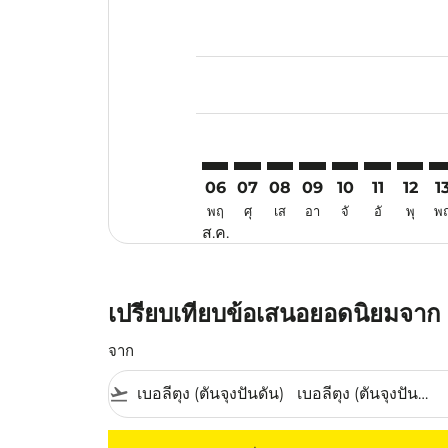
Displaying fares for สิงหาคม-202
TJQ–SHE: cmp-view-offers-discla
TJQ–SHE: cmp-view-offers-di
TJQ–SHE: cmp-view-offer
TJQ–SHE: cmp-view-o
TJQ–SHE: cmp-vi
TJQ–SHE: c
TJQ–SH
TJ
06
07
08
09
10
11
12
1
พฤ
ศุ
เส
อา
จั
อั
พุ
พ
ส.ค.
เปรียบเทียบข้อเสนอยอดนิยมจาก เบ
จาก
flight_takeoff
ไม่มีค่าโดยสารที่ตรงกับเกณฑ์การคัดกรองของค