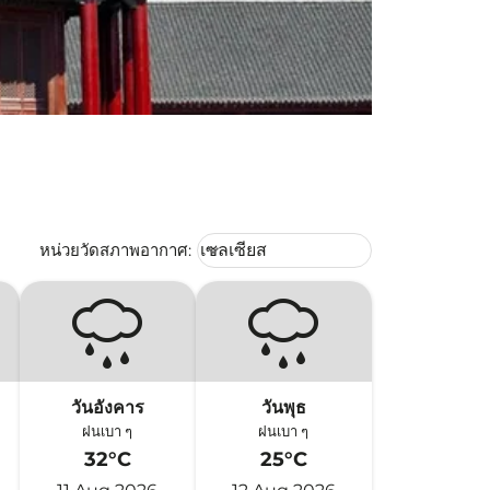
Weather unit option เซลเซียส Selec
หน่วยวัดสภาพอากาศ
:
เซลเซียส
keyboard_arrow_down
วันอังคาร
วันพุธ
ฝนเบา ๆ
ฝนเบา ๆ
32°C
25°C