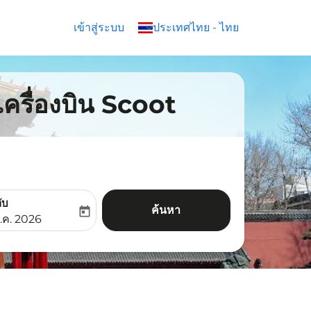
เข้าสู่ระบบ
keyboard_arrow_down
ประเทศไทย
-
ไทย
วเครื่องบิน Scoot
ับ
ค้นหา
today
aria-label
ooking-return-date-aria-label
.ค. 2026