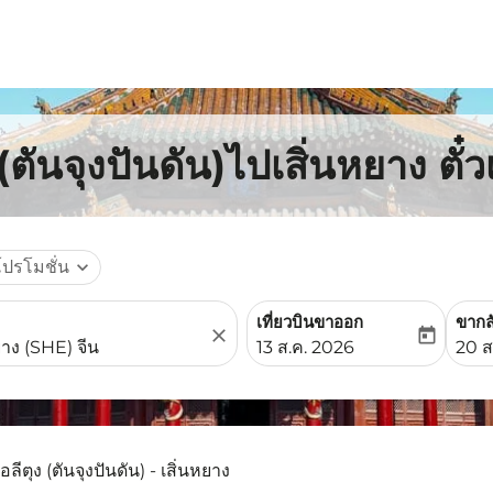
(ตันจุงปันดัน)ไปเสิ่นหยาง ตั๋
โปรโมชั่น
expand_more
เที่ยวบินขาออก
ขากล
close
today
fc-booking-departure-date-
fc-b
13 ส.ค. 2026
20 ส
อลีตุง (ตันจุงปันดัน) - เสิ่นหยาง