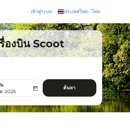
เข้าสู่ระบบ
keyboard_arrow_down
ประเทศไทย
-
ไทย
ครื่องบิน Scoot
ับ
ค้นหา
today
aria-label
ooking-return-date-aria-label
.ค. 2026