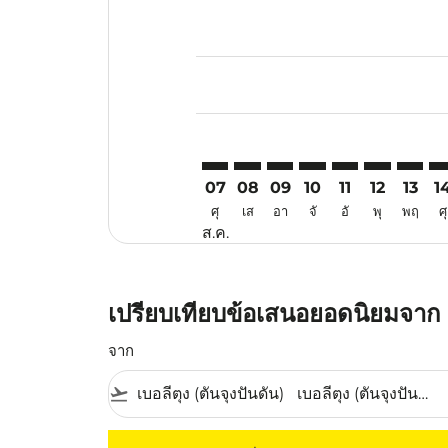
Displaying fares for สิงหาคม-202
TJQ–HAN: cmp-view-offers-discla
TJQ–HAN: cmp-view-offers-di
TJQ–HAN: cmp-view-offer
TJQ–HAN: cmp-view-o
TJQ–HAN: cmp-v
TJQ–HAN: c
TJQ–HA
TJ
07
08
09
10
11
12
13
1
ศุ
เส
อา
จั
อั
พุ
พฤ
ศุ
ส.ค.
เปรียบเทียบข้อเสนอยอดนิยมจาก เ
จาก
flight_takeoff
ไม่มีค่าโดยสารที่ตรงกับเกณฑ์การคัดกรองของค