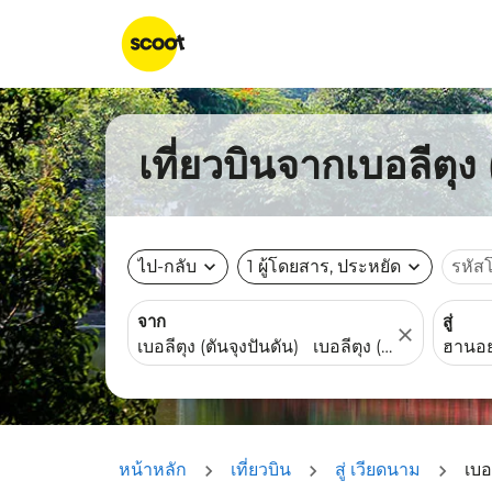
เที่ยวบินจากเบอลีตุง
ไป-กลับ
expand_more
1 ผู้โดยสาร, ประหยัด
expand_more
รหัส
จาก
สู่
close
หน้าหลัก
เที่ยวบิน
สู่ เวียดนาม
เบอ