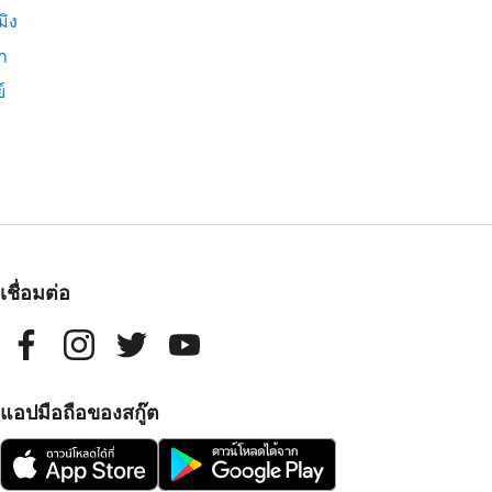
มิง
่า
์
เชื่อมต่อ
แอปมือถือของสกู๊ต