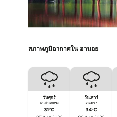
สภาพภูมิอากาศใน ฮานอย
วันศุกร์
วันเสาร์
ฝนปานกลาง
ฝนเบา ๆ
31°C
34°C