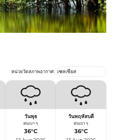
Weather unit option เซลเซียส Selec
หน่วยวัดสภาพอากาศ
:
เซลเซียส
keyboard_arrow_down
วันพุธ
วันพฤหัสบดี
ฝนเบา ๆ
ฝนเบา ๆ
36°C
36°C