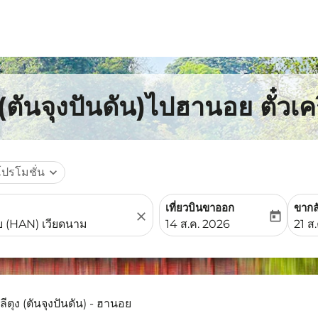
 (ตันจุงปันดัน)ไปฮานอย ตั๋วเ
โปรโมชั่น
expand_more
เที่ยวบินขาออก
ขากล
close
today
fc-booking-departure-date-
fc-b
14 ส.ค. 2026
21 ส
ลีตุง (ตันจุงปันดัน) - ฮานอย