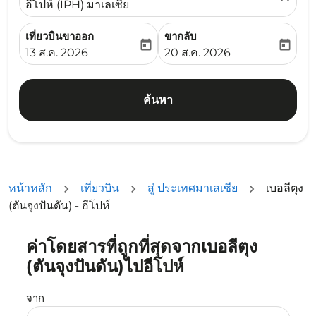
อีโปห์ (IPH) มาเลเซีย
เที่ยวบินขาออก
ขากลับ
today
today
fc-booking-departure-date-aria-label
fc-booking-return-date-ari
13 ส.ค. 2026
20 ส.ค. 2026
ค้นหา
หน้าหลัก
เที่ยวบิน
สู่ ประเทศมาเลเซีย
เบอลีตุง
(ตันจุงปันดัน) - อีโปห์
ค่าโดยสารที่ถูกที่สุดจากเบอลีตุง
ลองอัปเดตเส้นทางของคุณ (ต้นทางและ/หรือปลายทาง) หรือเลื
(ตันจุงปันดัน)ไปอีโปห์
จาก