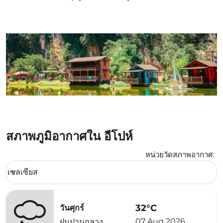
สภาพภูมิอากาศใน อีโปห์
หน่วยวัดสภาพอากาศ
:
Weather unit option เซลเซียส Selected
เซลเซียส
keyboard_arrow_down
32°C
วันศุกร์
07 Aug 2026
ฝนปานกลาง