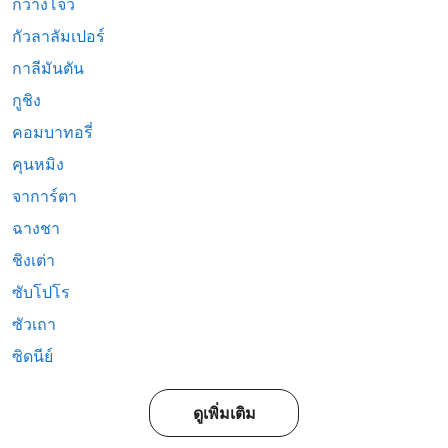
กวางโจว
กัวลาลัมเปอร์
กาลีมันตัน
กูชิง
คอมบาทอรี่
คุนหมิง
จาการ์ตา
ฉางชา
ชิงเต่า
ซับโปโร
ซัวเถา
ซิดนีย์
ดูเพิ่มเติม