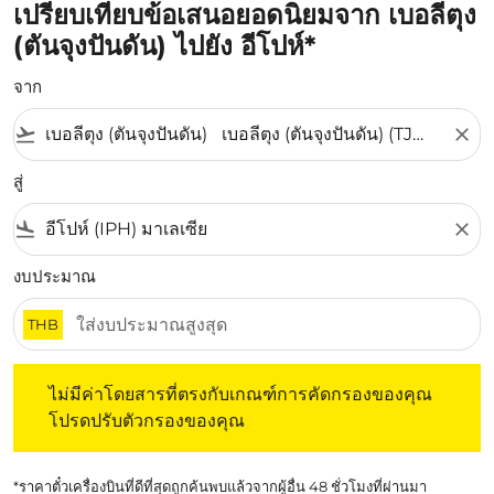
เปรียบเทียบข้อเสนอยอดนิยมจาก เบอลีตุง
(ตันจุงปันดัน) ไปยัง อีโปห์*
จาก
flight_takeoff
close
สู่
flight_land
close
งบประมาณ
THB
ไม่มีค่าโดยสารที่ตรงกับเกณฑ์การคัดกรองของคุณ โปรดปรับต
ไม่มีค่าโดยสารที่ตรงกับเกณฑ์การคัดกรองของคุณ
โปรดปรับตัวกรองของคุณ
*ราคาตั๋วเครื่องบินที่ดีที่สุดถูกค้นพบแล้วจากผู้อื่น 48 ชั่วโมงที่ผ่านมา