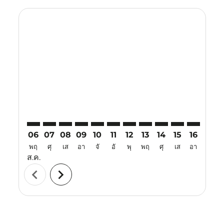
Displaying fares for สิงหาคม-2026
TJQ–IPH: cmp-view-offers-disclaimer. ค้นหาข้อเสนอ
TJQ–IPH: cmp-view-offers-disclaimer. ค้นหาข้อเส
TJQ–IPH: cmp-view-offers-disclaimer. ค้นหา
TJQ–IPH: cmp-view-offers-disclaimer. ค
TJQ–IPH: cmp-view-offers-disclaime
TJQ–IPH: cmp-view-offers-discl
TJQ–IPH: cmp-view-offers-d
TJQ–IPH: cmp-view-offe
TJQ–IPH: cmp-view-
TJQ–IPH: cmp-
TJQ–IPH: 
TJQ–I
T
06
07
08
09
10
11
12
13
14
15
16
17
พฤ
ศุ
เส
อา
จั
อั
พุ
พฤ
ศุ
เส
อา
จั
ส.ค.
chevron_left
chevron_right