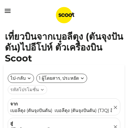

เที่ยวบินจากเบอลีตุง (ตันจุงปัน
ดัน)ไปอีโปห์ ตั๋วเครื่องบิน
Scoot
ไป-กลับ
expand_more
1 ผู้โดยสาร, ประหยัด
expand_more
รหัสโปรโมชั่น
expand_more
จาก
close
เบอลีตุง (ตันจุงปันดัน) เบอลีตุง (ตันจุงปันดัน) (TJQ) อินโดนีเ
สู่
close