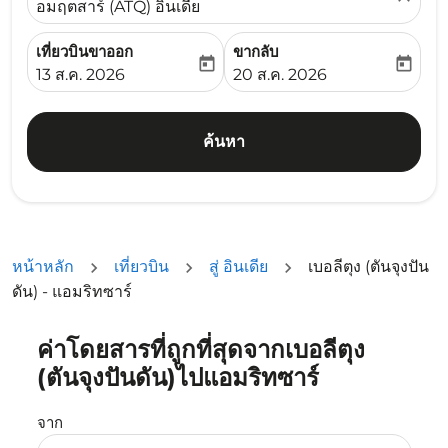
อมฤตสาร์ (ATQ) อินเดีย
เที่ยวบินขาออก
ขากลับ
today
today
fc-booking-departure-date-aria-label
fc-booking-return-date-ari
13 ส.ค. 2026
20 ส.ค. 2026
ค้นหา
หน้าหลัก
เที่ยวบิน
สู่ อินเดีย
เบอลีตุง (ตันจุงปัน
ดัน) - แอมริทซาร์
ค่าโดยสารที่ถูกที่สุดจากเบอลีตุง
ลองอัปเดตเส้นทางของคุณ (ต้นทางและ/หรือปลายทาง) หรือเลื
(ตันจุงปันดัน)ไปแอมริทซาร์
จาก