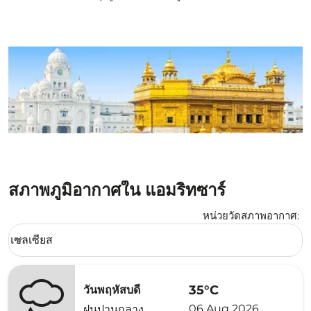
สภาพภูมิอากาศใน แอมริทซาร์
หน่วยวัดสภาพอากาศ
:
Weather unit option เซลเซียส Selected
เซลเซียส
keyboard_arrow_down
35°C
วันพฤหัสบดี
06 Aug 2026
ฝนปานกลาง