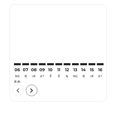
Displaying fares for สิงหาคม-2026
TJQ–ATQ: cmp-view-offers-disclaimer. ค้นหาข้อเสนอ
TJQ–ATQ: cmp-view-offers-disclaimer. ค้นหาข้อเ
TJQ–ATQ: cmp-view-offers-disclaimer. ค้นหา
TJQ–ATQ: cmp-view-offers-disclaimer. ค
TJQ–ATQ: cmp-view-offers-disclaime
TJQ–ATQ: cmp-view-offers-discl
TJQ–ATQ: cmp-view-offers-d
TJQ–ATQ: cmp-view-off
TJQ–ATQ: cmp-view
TJQ–ATQ: cmp-
TJQ–ATQ: 
TJQ–A
T
06
07
08
09
10
11
12
13
14
15
16
17
พฤ
ศุ
เส
อา
จั
อั
พุ
พฤ
ศุ
เส
อา
จั
ส.ค.
chevron_left
chevron_right