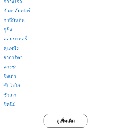
กวางโจว
กัวลาลัมเปอร์
กาลีมันตัน
กูชิง
คอมบาทอรี่
คุนหมิง
จาการ์ตา
ฉางชา
ชิงเต่า
ซับโปโร
ซัวเถา
ซิดนีย์
ดูเพิ่มเติม