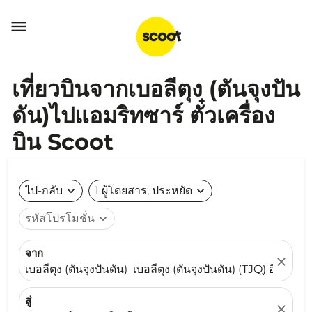

เที่ยวบินจากเบอลีตุง (ตันจุงปัน
ดัน)ไปแอมริทซาร์ ตั๋วเครื่อง
บิน Scoot
ไป-กลับ
expand_more
1 ผู้โดยสาร, ประหยัด
expand_more
รหัสโปรโมชั่น
expand_more
จาก
close
เบอลีตุง (ตันจุงปันดัน) เบอลีตุง (ตันจุงปันดัน) (TJQ) อินโดนีเ
สู่
close