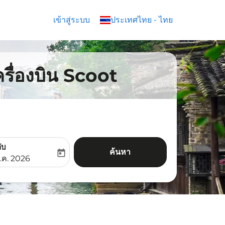
เข้าสู่ระบบ
keyboard_arrow_down
ประเทศไทย
-
ไทย
ครื่องบิน Scoot
ับ
ค้นหา
today
aria-label
ooking-return-date-aria-label
.ค. 2026