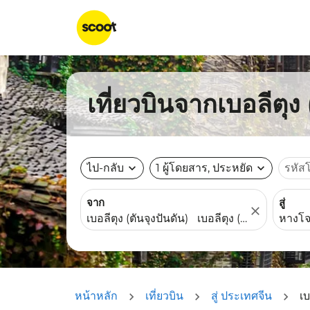
เที่ยวบินจากเบอลีตุง
ไป-กลับ
expand_more
1 ผู้โดยสาร, ประหยัด
expand_more
รหัส
จาก
สู่
close
หน้าหลัก
เที่ยวบิน
สู่ ประเทศจีน
เบ