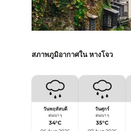
สภาพภูมิอากาศใน หางโจว
วันพฤหัสบดี
วันศุกร์
ฝนเบา ๆ
ฝนเบา ๆ
34°C
35°C