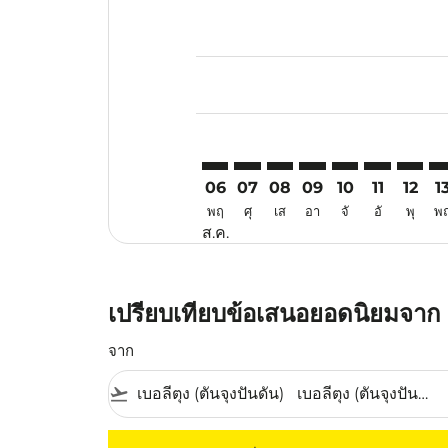
Displaying fares for สิงหาคม-202
TJQ–HGH: cmp-view-offers-discla
TJQ–HGH: cmp-view-offers-di
TJQ–HGH: cmp-view-offer
TJQ–HGH: cmp-view-
TJQ–HGH: cmp-v
TJQ–HGH: c
TJQ–HG
TJ
06
07
08
09
10
11
12
1
พฤ
ศุ
เส
อา
จั
อั
พุ
พ
ส.ค.
เปรียบเทียบข้อเสนอยอดนิยมจาก เ
จาก
flight_takeoff
ไม่มีค่าโดยสารที่ตรงกับเกณฑ์การคัดกรองของค