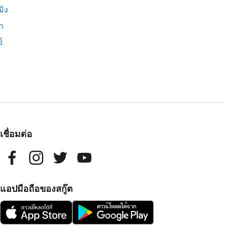
มิง
่า
์
เชื่อมต่อ
แอปมือถือของสกู๊ต