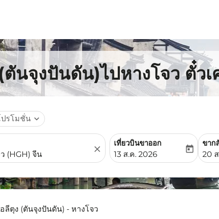
 (ตันจุงปันดัน)ไปหางโจว ตั๋วเ
โปรโมชั่น
expand_more
เที่ยวบินขาออก
ขากล
close
today
fc-booking-departure-date-
fc-b
13 ส.ค. 2026
20 ส
อลีตุง (ตันจุงปันดัน) - หางโจว