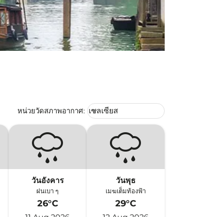
Weather unit option เซลเซียส Selec
หน่วยวัดสภาพอากาศ
:
เซลเซียส
keyboard_arrow_down
วันอังคาร
วันพุธ
ฝนเบา ๆ
เมฆเต็มท้องฟ้า
26°C
29°C