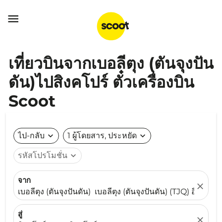

เที่ยวบินจากเบอลีตุง (ตันจุงปัน
ดัน)ไปสิงคโปร์ ตั๋วเครื่องบิน
Scoot
ไป-กลับ
expand_more
1 ผู้โดยสาร, ประหยัด
expand_more
รหัสโปรโมชั่น
expand_more
จาก
close
เบอลีตุง (ตันจุงปันดัน) เบอลีตุง (ตันจุงปันดัน) (TJQ) อินโดนีเ
สู่
close