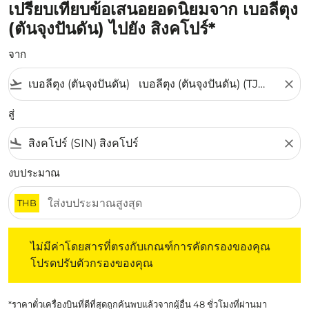
เปรียบเทียบข้อเสนอยอดนิยมจาก เบอลีตุง
(ตันจุงปันดัน) ไปยัง สิงคโปร์*
จาก
flight_takeoff
close
สู่
flight_land
close
งบประมาณ
THB
ไม่มีค่าโดยสารที่ตรงกับเกณฑ์การคัดกรองของคุณ โปรดปรับต
ไม่มีค่าโดยสารที่ตรงกับเกณฑ์การคัดกรองของคุณ
โปรดปรับตัวกรองของคุณ
*ราคาตั๋วเครื่องบินที่ดีที่สุดถูกค้นพบแล้วจากผู้อื่น 48 ชั่วโมงที่ผ่านมา