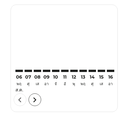
Displaying fares for สิงหาคม-2026
TJQ–SIN: cmp-view-offers-disclaimer. ค้นหาข้อเสนอ
TJQ–SIN: cmp-view-offers-disclaimer. ค้นหาข้อเส
TJQ–SIN: cmp-view-offers-disclaimer. ค้นหาข
TJQ–SIN: cmp-view-offers-disclaimer. ค
TJQ–SIN: cmp-view-offers-disclaime
TJQ–SIN: cmp-view-offers-discl
TJQ–SIN: cmp-view-offers-d
TJQ–SIN: cmp-view-offe
TJQ–SIN: cmp-view-
TJQ–SIN: cmp-
TJQ–SIN: 
TJQ–S
T
06
07
08
09
10
11
12
13
14
15
16
17
พฤ
ศุ
เส
อา
จั
อั
พุ
พฤ
ศุ
เส
อา
จั
ส.ค.
chevron_left
chevron_right