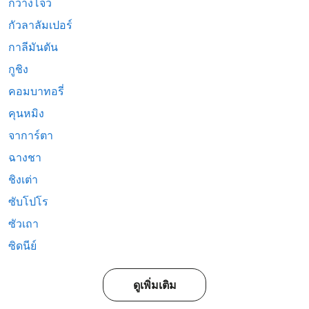
กวางโจว
กัวลาลัมเปอร์
กาลีมันตัน
กูชิง
คอมบาทอรี่
คุนหมิง
จาการ์ตา
ฉางชา
ชิงเต่า
ซับโปโร
ซัวเถา
ซิดนีย์
ดูเพิ่มเติม