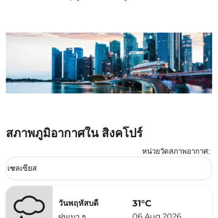
สภาพภูมิอากาศใน สิงคโปร์
หน่วยวัดสภาพอากาศ
:
Weather unit option เซลเซียส Selected
เซลเซียส
keyboard_arrow_down
31°C
วันพฤหัสบดี
06 Aug 2026
ฝนเบา ๆ