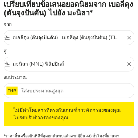
เปรียบเทียบข้อเสนอยอดนิยมจาก เบอลีตุง
(ตันจุงปันดัน) ไปยัง มะนิลา*
จาก
flight_takeoff
close
สู่
flight_land
close
งบประมาณ
THB
ไม่มีค่าโดยสารที่ตรงกับเกณฑ์การคัดกรองของคุณ โปรดปรับต
ไม่มีค่าโดยสารที่ตรงกับเกณฑ์การคัดกรองของคุณ
โปรดปรับตัวกรองของคุณ
*ราคาตั๋วเครื่องบินที่ดีที่สุดถูกค้นพบแล้วจากผู้อื่น 48 ชั่วโมงที่ผ่านมา