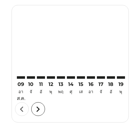
Displaying fares for สิงหาคม-2026
TJQ–MNL: cmp-view-offers-disclaimer. ค้นหาข้อเสนอ
TJQ–MNL: cmp-view-offers-disclaimer. ค้นหาข้อเ
TJQ–MNL: cmp-view-offers-disclaimer. ค้นหา
TJQ–MNL: cmp-view-offers-disclaimer. ค
TJQ–MNL: cmp-view-offers-disclaim
TJQ–MNL: cmp-view-offers-disc
TJQ–MNL: cmp-view-offers-
TJQ–MNL: cmp-view-off
TJQ–MNL: cmp-view
TJQ–MNL: cmp-
TJQ–MNL: 
TJQ–M
T
09
10
11
12
13
14
15
16
17
18
19
20
อา
จั
อั
พุ
พฤ
ศุ
เส
อา
จั
อั
พุ
พฤ
ส.ค.
chevron_left
chevron_right