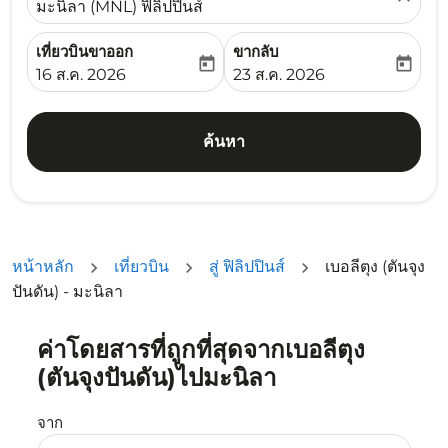
มะนิลา (MNL) ฟิลิปปินส์
เที่ยวบินขาออก
ขากลับ
today
today
fc-booking-departure-date-aria-label
fc-booking-return-date-ari
16 ส.ค. 2026
23 ส.ค. 2026
ค้นหา
หน้าหลัก
เที่ยวบิน
สู่ ฟิลิปปินส์
เบอลีตุง (ตันจุง
ปันดัน) - มะนิลา
ค่าโดยสารที่ถูกที่สุดจากเบอลีตุง
ลองอัปเดตเส้นทางของคุณ (ต้นทางและ/หรือปลายทาง) หรือเลื
(ตันจุงปันดัน)ไปมะนิลา
จาก