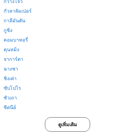
กวางโจว
กัวลาลัมเปอร์
กาลีมันตัน
กูชิง
คอมบาทอรี่
คุนหมิง
จาการ์ตา
ฉางชา
ชิงเต่า
ซับโปโร
ซัวเถา
ซิดนีย์
ดูเพิ่มเติม