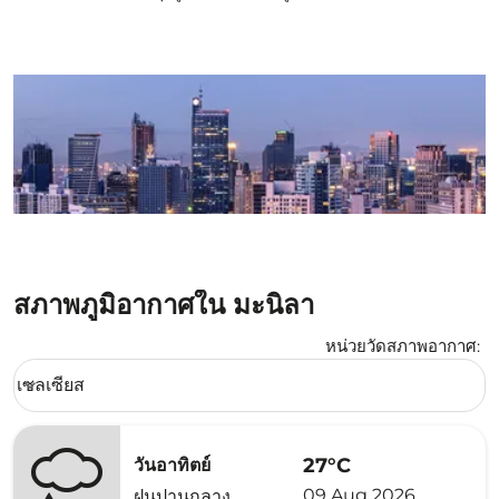
สภาพภูมิอากาศใน มะนิลา
หน่วยวัดสภาพอากาศ
:
Weather unit option เซลเซียส Selected
เซลเซียส
keyboard_arrow_down
27°C
วันอาทิตย์
09 Aug 2026
ฝนปานกลาง