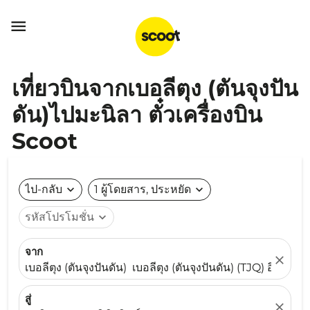

เที่ยวบินจากเบอลีตุง (ตันจุงปัน
ดัน)ไปมะนิลา ตั๋วเครื่องบิน
Scoot
ไป-กลับ
expand_more
1 ผู้โดยสาร, ประหยัด
expand_more
รหัสโปรโมชั่น
expand_more
จาก
close
เบอลีตุง (ตันจุงปันดัน) เบอลีตุง (ตันจุงปันดัน) (TJQ) อินโดนีเ
สู่
close