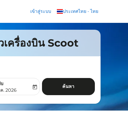
เข้าสู่ระบบ
keyboard_arrow_down
ประเทศไทย
-
ไทย
๋วเครื่องบิน Scoot
ับ
ค้นหา
today
aria-label
ooking-return-date-aria-label
.ค. 2026