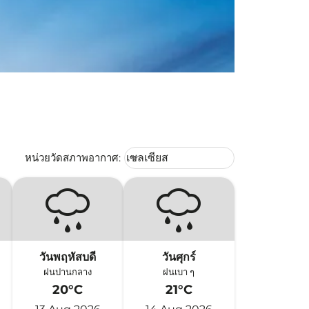
Weather unit option เซลเซียส Selec
หน่วยวัดสภาพอากาศ
:
เซลเซียส
keyboard_arrow_down
วันพฤหัสบดี
วันศุกร์
ฝนปานกลาง
ฝนเบา ๆ
20°C
21°C