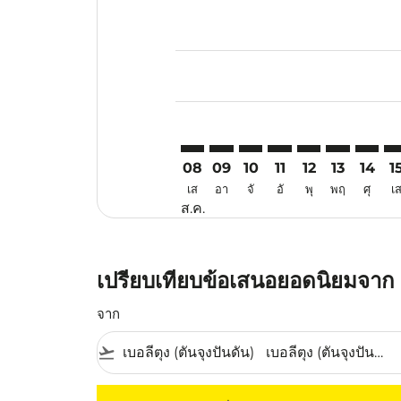
Displaying fares for สิงหาคม-202
TJQ–XIY: cmp-view-offers-disclai
TJQ–XIY: cmp-view-offers-dis
TJQ–XIY: cmp-view-offer
TJQ–XIY: cmp-view-o
TJQ–XIY: cmp-vi
TJQ–XIY: cm
TJQ–XI
TJ
08
09
10
11
12
13
14
1
เส
อา
จั
อั
พุ
พฤ
ศุ
เ
ส.ค.
เปรียบเทียบข้อเสนอยอดนิยมจาก เบ
จาก
flight_takeoff
ไม่มีค่าโดยสารที่ตรงกับเกณฑ์การคัดกรองของค