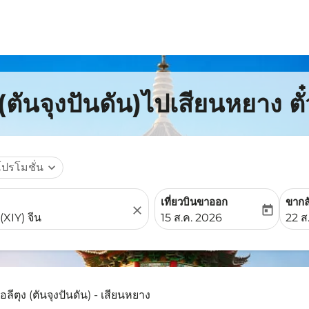
 (ตันจุงปันดัน)ไปเสียนหยาง ตั
โปรโมชั่น
expand_more
เที่ยวบินขาออก
ขากล
close
today
fc-booking-departure-date-
fc-b
15 ส.ค. 2026
22 ส
อลีตุง (ตันจุงปันดัน) - เสียนหยาง