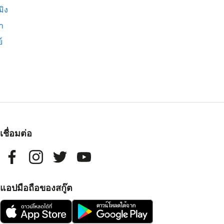
มิง
่า
์
เชื่อมต่อ
แอปมือถือของสกู๊ต