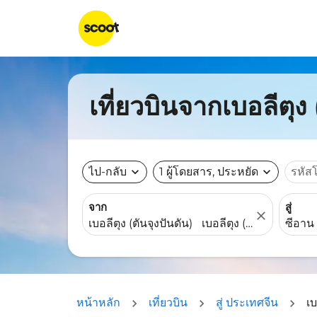
เที่ยวบินจากเบอลีตุง
ไป-กลับ
expand_more
1 ผู้โดยสาร, ประหยัด
expand_more
รหัส
จาก
สู่
close
หน้าหลัก
เที่ยวบิน
สู่ ประเทศจีน
เบ