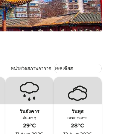
Weather unit option เซลเซียส Selec
หน่วยวัดสภาพอากาศ
:
เซลเซียส
keyboard_arrow_down
วันอังคาร
วันพุธ
ฝนเบา ๆ
เมฆกระจาย
29°C
28°C