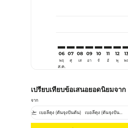
Displaying fares for สิงหาคม-202
TJQ–KMG: cmp-view-offers-discla
TJQ–KMG: cmp-view-offers-di
TJQ–KMG: cmp-view-offe
TJQ–KMG: cmp-view-
TJQ–KMG: cmp-v
TJQ–KMG: c
TJQ–KM
TJ
06
07
08
09
10
11
12
1
พฤ
ศุ
เส
อา
จั
อั
พุ
พ
ส.ค.
เปรียบเทียบข้อเสนอยอดนิยมจาก เบ
จาก
flight_takeoff
ไม่มีค่าโดยสารที่ตรงกับเกณฑ์การคัดกรองของค