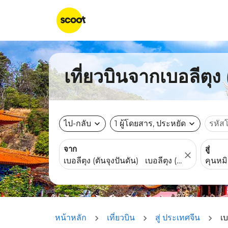
เที่ยวบินจากเบอลีตุง
ไป-กลับ
expand_more
1 ผู้โดยสาร, ประหยัด
expand_more
รหัส
จาก
สู่
close
หน้าหลัก
เที่ยวบิน
สู่ ประเทศจีน
เบ