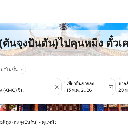
 (ตันจุงปันดัน)ไปคุนหมิง ตั๋วเ
โปรโมชั่น
expand_more
เที่ยวบินขาออก
ขากล
close
today
fc-booking-departure-date-
fc-b
13 ส.ค. 2026
20 ส
อลีตุง (ตันจุงปันดัน) - คุนหมิง