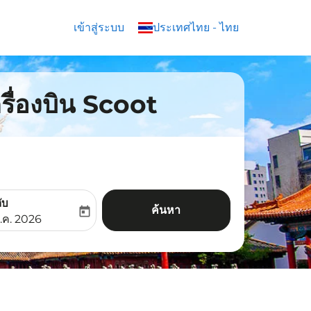
เข้าสู่ระบบ
keyboard_arrow_down
ประเทศไทย
-
ไทย
ครื่องบิน Scoot
ับ
ค้นหา
today
aria-label
ooking-return-date-aria-label
.ค. 2026