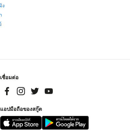
มิง
่า
์
เชื่อมต่อ
แอปมือถือของสกู๊ต