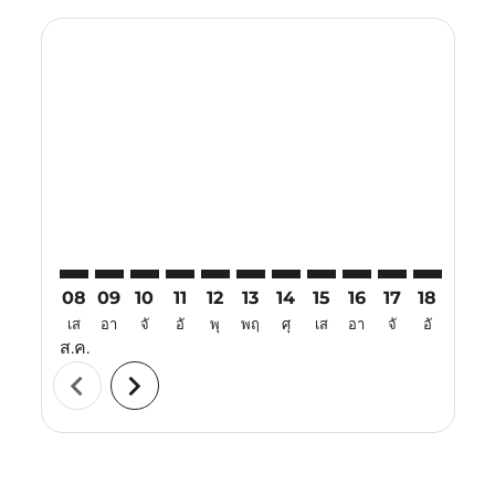
Displaying fares for สิงหาคม-2026
TJQ–CAN: cmp-view-offers-disclaimer. ค้นหาข้อเสนอ
TJQ–CAN: cmp-view-offers-disclaimer. ค้นหาข้อเ
TJQ–CAN: cmp-view-offers-disclaimer. ค้นหา
TJQ–CAN: cmp-view-offers-disclaimer. ค
TJQ–CAN: cmp-view-offers-disclaime
TJQ–CAN: cmp-view-offers-discl
TJQ–CAN: cmp-view-offers-d
TJQ–CAN: cmp-view-off
TJQ–CAN: cmp-view
TJQ–CAN: cmp-
TJQ–CAN: 
TJQ–C
T
08
09
10
11
12
13
14
15
16
17
18
19
เส
อา
จั
อั
พุ
พฤ
ศุ
เส
อา
จั
อั
พุ
ส.ค.
chevron_left
chevron_right