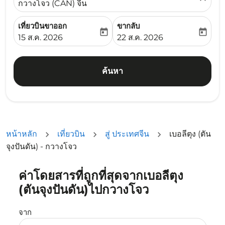
กวางโจว (CAN) จีน
เที่ยวบินขาออก
ขากลับ
today
today
fc-booking-departure-date-aria-label
fc-booking-return-date-ari
15 ส.ค. 2026
22 ส.ค. 2026
ค้นหา
หน้าหลัก
เที่ยวบิน
สู่ ประเทศจีน
เบอลีตุง (ตัน
จุงปันดัน) - กวางโจว
ค่าโดยสารที่ถูกที่สุดจากเบอลีตุง
ลองอัปเดตเส้นทางของคุณ (ต้นทางและ/หรือปลายทาง) หรือเลื
(ตันจุงปันดัน)ไปกวางโจว
จาก