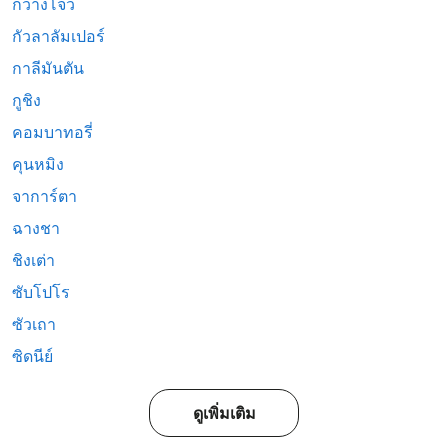
กวางโจว
กัวลาลัมเปอร์
กาลีมันตัน
กูชิง
คอมบาทอรี่
คุนหมิง
จาการ์ตา
ฉางชา
ชิงเต่า
ซับโปโร
ซัวเถา
ซิดนีย์
ดูเพิ่มเติม