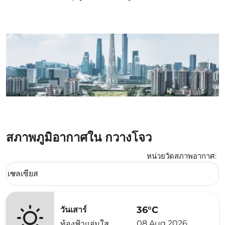
สภาพภูมิอากาศใน กวางโจว
หน่วยวัดสภาพอากาศ
:
Weather unit option เซลเซียส Selected
เซลเซียส
keyboard_arrow_down
36°C
วันเสาร์
08 Aug 2026
ท้องฟ้าแจ่มใส