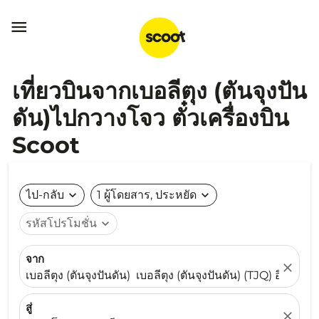

เที่ยวบินจากเบอลีตุง (ตันจุงปัน
ดัน)ไปกวางโจว ตั๋วเครื่องบิน
Scoot
ไป-กลับ
expand_more
1 ผู้โดยสาร, ประหยัด
expand_more
รหัสโปรโมชั่น
expand_more
จาก
close
เบอลีตุง (ตันจุงปันดัน) เบอลีตุง (ตันจุงปันดัน) (TJQ) อินโดนีเ
สู่
close