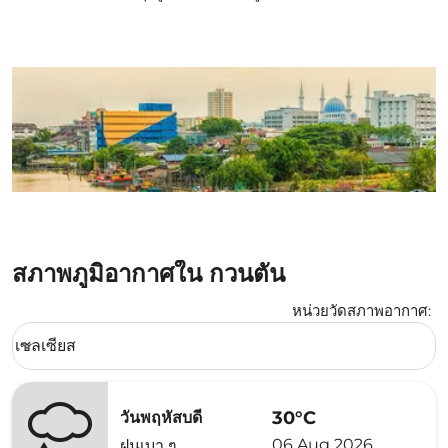
สภาพภูมิอากาศใน กวนตัน
หน่วยวัดสภาพอากาศ
:
Weather unit option เซลเซียส Selected
เซลเซียส
keyboard_arrow_down
30°C
วันพฤหัสบดี
06 Aug 2026
ฝนเบา ๆ