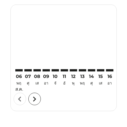
Displaying fares for สิงหาคม-2026
TJQ–KUA: cmp-view-offers-disclaimer. ค้นหาข้อเสนอ
TJQ–KUA: cmp-view-offers-disclaimer. ค้นหาข้อเ
TJQ–KUA: cmp-view-offers-disclaimer. ค้นหา
TJQ–KUA: cmp-view-offers-disclaimer. ค
TJQ–KUA: cmp-view-offers-disclaime
TJQ–KUA: cmp-view-offers-discl
TJQ–KUA: cmp-view-offers-d
TJQ–KUA: cmp-view-off
TJQ–KUA: cmp-view
TJQ–KUA: cmp-
TJQ–KUA: 
TJQ–K
T
06
07
08
09
10
11
12
13
14
15
16
17
พฤ
ศุ
เส
อา
จั
อั
พุ
พฤ
ศุ
เส
อา
จั
ส.ค.
chevron_left
chevron_right