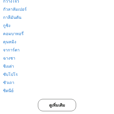
กวางโจว
กัวลาลัมเปอร์
กาลีมันตัน
กูชิง
คอมบาทอรี่
คุนหมิง
จาการ์ตา
ฉางชา
ชิงเต่า
ซับโปโร
ซัวเถา
ซิดนีย์
ดูเพิ่มเติม