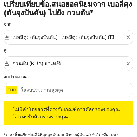
เปรียบเทียบข้อเสนอยอดนิยมจาก เบอลีตุง
(ตันจุงปันดัน) ไปยัง กวนตัน*
จาก
flight_takeoff
close
สู่
flight_land
close
งบประมาณ
THB
ไม่มีค่าโดยสารที่ตรงกับเกณฑ์การคัดกรองของคุณ โปรดปรับต
ไม่มีค่าโดยสารที่ตรงกับเกณฑ์การคัดกรองของคุณ
โปรดปรับตัวกรองของคุณ
*ราคาตั๋วเครื่องบินที่ดีที่สุดถูกค้นพบแล้วจากผู้อื่น 48 ชั่วโมงที่ผ่านมา