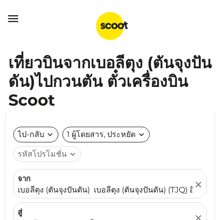

เที่ยวบินจากเบอลีตุง (ตันจุงปัน
ดัน)ไปกวนตัน ตั๋วเครื่องบิน
Scoot
ไป-กลับ
expand_more
1 ผู้โดยสาร, ประหยัด
expand_more
รหัสโปรโมชั่น
expand_more
จาก
close
เบอลีตุง (ตันจุงปันดัน) เบอลีตุง (ตันจุงปันดัน) (TJQ) อินโดนีเ
สู่
close