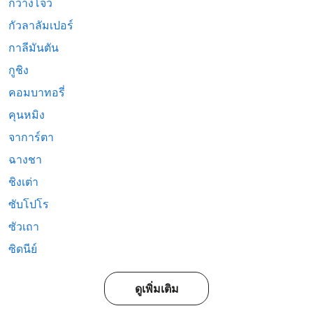
กวางโจว
กัวลาลัมเปอร์
กาลีมันตัน
กูชิง
คอมบาทอรี่
คุนหมิง
จาการ์ตา
ฉางชา
ชิงเต่า
ซับโปโร
ซัวเถา
ซิดนีย์
ดูเพิ่มเติม