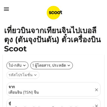

เที่ยวบินจากเทียนจินไปเบอลี
ตุง (ตันจุงปันดัน) ตั๋วเครื่องบิน
Scoot
ไป-กลับ
expand_more
1 ผู้โดยสาร, ประหยัด
expand_more
รหัสโปรโมชั่น
expand_more
จาก
close
เทียนจิน (TSN) จีน
สู่
close