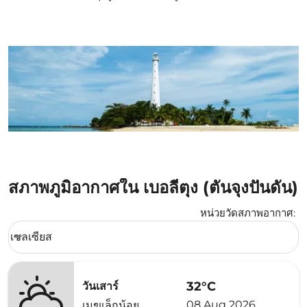
สภาพภูมิอากาศใน เบอลีตุง (ตันจุงปันดัน)
หน่วยวัดสภาพอากาศ
:
Weather unit option เซลเซียส Selected
เซลเซียส
keyboard_arrow_down
32°C
วันเสาร์
08 Aug 2026
เมฆเล็กน้อย