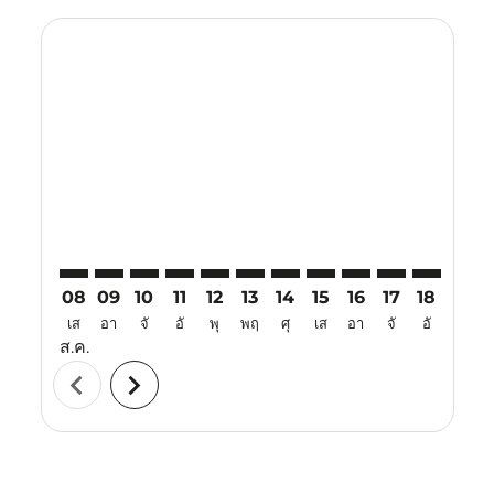
Displaying fares for สิงหาคม-2026
TSN–TJQ: cmp-view-offers-disclaimer. ค้นหาข้อเสนอ
TSN–TJQ: cmp-view-offers-disclaimer. ค้นหาข้อเ
TSN–TJQ: cmp-view-offers-disclaimer. ค้นหา
TSN–TJQ: cmp-view-offers-disclaimer. ค
TSN–TJQ: cmp-view-offers-disclaime
TSN–TJQ: cmp-view-offers-discl
TSN–TJQ: cmp-view-offers-d
TSN–TJQ: cmp-view-offe
TSN–TJQ: cmp-view
TSN–TJQ: cmp-
TSN–TJQ: 
TSN–T
T
08
09
10
11
12
13
14
15
16
17
18
19
เส
อา
จั
อั
พุ
พฤ
ศุ
เส
อา
จั
อั
พุ
ส.ค.
chevron_left
chevron_right