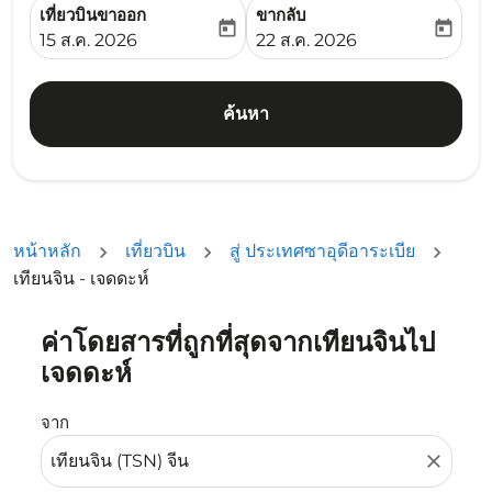
เที่ยวบินขาออก
ขากลับ
today
today
fc-booking-departure-date-aria-label
fc-booking-return-date-ari
15 ส.ค. 2026
22 ส.ค. 2026
ค้นหา
หน้าหลัก
เที่ยวบิน
สู่ ประเทศซาอุดีอาระเบีย
เทียนจิน - เจดดะห์
ค่าโดยสารที่ถูกที่สุดจากเทียนจินไป
ลองอัปเดตเส้นทางของคุณ (ต้นทางและ/หรือปลายทาง) หรือเลื
เจดดะห์
จาก
close