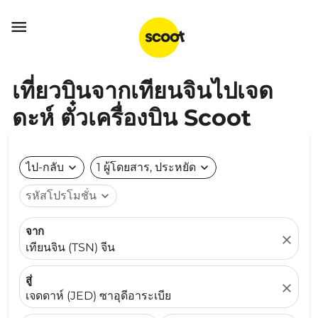

เที่ยวบินจากเทียนจินไปเจด
ดะห์ ตั๋วเครื่องบิน Scoot
ไป-กลับ
expand_more
1 ผู้โดยสาร, ประหยัด
expand_more
รหัสโปรโมชั่น
expand_more
จาก
close
เทียนจิน (TSN) จีน
สู่
close
เจดดาห์ (JED) ซาอุดีอาระเบีย