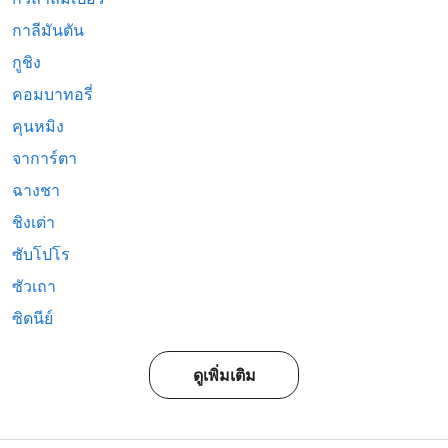
กาลีมันตัน
กูชิง
คอมบาทอรี่
คุนหมิง
จาการ์ตา
ฉางชา
ชิงเต่า
ซับโปโร
ซัวเถา
ซิดนีย์
ดูเพิ่มเติม