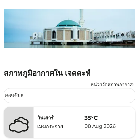
สภาพภูมิอากาศใน เจดดะห์
หน่วยวัดสภาพอากาศ
:
Weather unit option เซลเซียส Selected
เซลเซียส
keyboard_arrow_down
35°C
วันเสาร์
08 Aug 2026
เมฆกระจาย