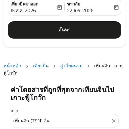
เที่ยวบินขาออก
ขากลับ
today
today
fc-booking-departure-date-aria-label
fc-booking-return-date-ari
15 ส.ค. 2026
22 ส.ค. 2026
ค้นหา
หน้าหลัก
เที่ยวบิน
สู่ เวียดนาม
เทียนจิน - เกาะ
ฟู้โกว๊ก
ค่าโดยสารที่ถูกที่สุดจากเทียนจินไป
ลองอัปเดตเส้นทางของคุณ (ต้นทางและ/หรือปลายทาง) หรือเลื
เกาะฟู้โกว๊ก
จาก
close