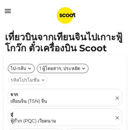

เที่ยวบินจากเทียนจินไปเกาะฟู้
โกว๊ก ตั๋วเครื่องบิน Scoot
ไป-กลับ
expand_more
1 ผู้โดยสาร, ประหยัด
expand_more
รหัสโปรโมชั่น
expand_more
จาก
close
เทียนจิน (TSN) จีน
สู่
close
ฟู้ก๊วก (PQC) เวียดนาม