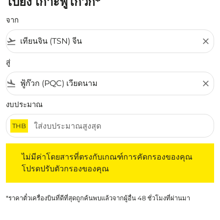
ไปยัง เกาะฟู้โกว๊ก*
จาก
flight_takeoff
close
สู่
flight_land
close
งบประมาณ
THB
ไม่มีค่าโดยสารที่ตรงกับเกณฑ์การคัดกรองของคุณ โปรดปรับต
ไม่มีค่าโดยสารที่ตรงกับเกณฑ์การคัดกรองของคุณ
โปรดปรับตัวกรองของคุณ
*ราคาตั๋วเครื่องบินที่ดีที่สุดถูกค้นพบแล้วจากผู้อื่น 48 ชั่วโมงที่ผ่านมา