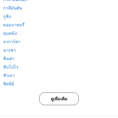
กาลีมันตัน
กูชิง
คอมบาทอรี่
คุนหมิง
จาการ์ตา
ฉางชา
ชิงเต่า
ซับโปโร
ซัวเถา
ซิดนีย์
ดูเพิ่มเติม