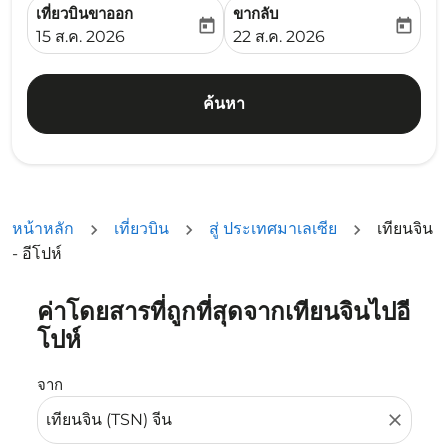
เที่ยวบินขาออก
ขากลับ
today
today
fc-booking-departure-date-aria-label
fc-booking-return-date-ari
15 ส.ค. 2026
22 ส.ค. 2026
ค้นหา
หน้าหลัก
เที่ยวบิน
สู่ ประเทศมาเลเซีย
เทียนจิน
- อีโปห์
ค่าโดยสารที่ถูกที่สุดจากเทียนจินไปอี
ลองอัปเดตเส้นทางของคุณ (ต้นทางและ/หรือปลายทาง) หรือเลื
โปห์
จาก
close