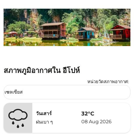
สภาพภูมิอากาศใน อีโปห์
หน่วยวัดสภาพอากาศ
:
Weather unit option เซลเซียส Selected
เซลเซียส
keyboard_arrow_down
32°C
วันเสาร์
08 Aug 2026
ฝนเบา ๆ