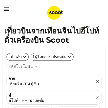

เที่ยวบินจากเทียนจินไปอีโปห์
ตั๋วเครื่องบิน Scoot
ไป-กลับ
expand_more
1 ผู้โดยสาร, ประหยัด
expand_more
รหัสโปรโมชั่น
expand_more
จาก
close
เทียนจิน (TSN) จีน
สู่
close
อีโปห์ (IPH) มาเลเซีย