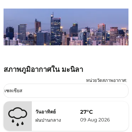
สภาพภูมิอากาศใน มะนิลา
หน่วยวัดสภาพอากาศ
:
Weather unit option เซลเซียส Selected
เซลเซียส
keyboard_arrow_down
27°C
วันอาทิตย์
09 Aug 2026
ฝนปานกลาง