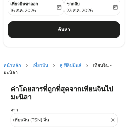
เที่ยวบินขาออก
ขากลับ
today
today
fc-booking-departure-date-aria-label
fc-booking-return-date-ari
16 ส.ค. 2026
23 ส.ค. 2026
ค้นหา
หน้าหลัก
เที่ยวบิน
สู่ ฟิลิปปินส์
เทียนจิน -
มะนิลา
ค่าโดยสารที่ถูกที่สุดจากเทียนจินไป
ลองอัปเดตเส้นทางของคุณ (ต้นทางและ/หรือปลายทาง) หรือเลื
มะนิลา
จาก
close