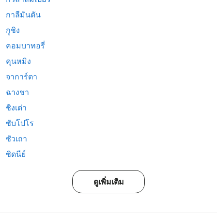
กาลีมันตัน
กูชิง
คอมบาทอรี่
คุนหมิง
จาการ์ตา
ฉางชา
ชิงเต่า
ซับโปโร
ซัวเถา
ซิดนีย์
ดูเพิ่มเติม