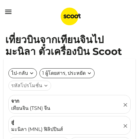

เที่ยวบินจากเทียนจินไป
มะนิลา ตั๋วเครื่องบิน Scoot
ไป-กลับ
expand_more
1 ผู้โดยสาร, ประหยัด
expand_more
รหัสโปรโมชั่น
expand_more
จาก
close
เทียนจิน (TSN) จีน
สู่
close
มะนิลา (MNL) ฟิลิปปินส์