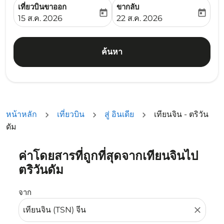
เที่ยวบินขาออก
ขากลับ
today
today
fc-booking-departure-date-aria-label
fc-booking-return-date-ari
15 ส.ค. 2026
22 ส.ค. 2026
ค้นหา
หน้าหลัก
เที่ยวบิน
สู่ อินเดีย
เทียนจิน - ตริวัน
ดัม
ค่าโดยสารที่ถูกที่สุดจากเทียนจินไป
ลองอัปเดตเส้นทางของคุณ (ต้นทางและ/หรือปลายทาง) หรือเลื
ตริวันดัม
จาก
close