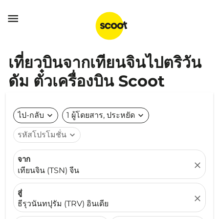

เที่ยวบินจากเทียนจินไปตริวัน
ดัม ตั๋วเครื่องบิน Scoot
ไป-กลับ
expand_more
1 ผู้โดยสาร, ประหยัด
expand_more
รหัสโปรโมชั่น
expand_more
จาก
close
เทียนจิน (TSN) จีน
สู่
close
ธีรุวนันทปุรัม (TRV) อินเดีย