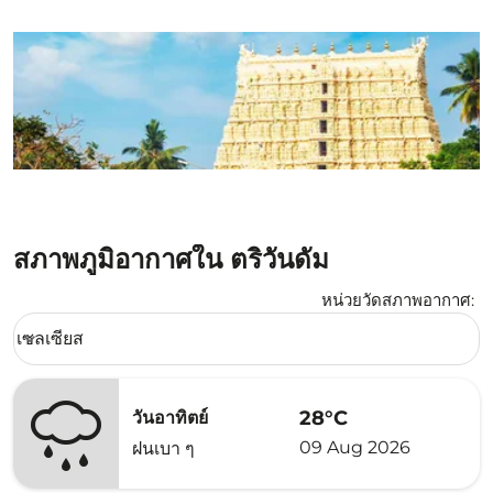
สภาพภูมิอากาศใน ตริวันดัม
หน่วยวัดสภาพอากาศ
:
Weather unit option เซลเซียส Selected
เซลเซียส
keyboard_arrow_down
28°C
วันอาทิตย์
09 Aug 2026
ฝนเบา ๆ