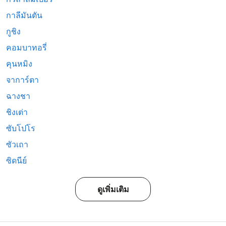
กาลีมันตัน
กูชิง
คอมบาทอรี่
คุนหมิง
จาการ์ตา
ฉางชา
ชิงเต่า
ซับโปโร
ซัวเถา
ซิดนีย์
ดูเพิ่มเติม