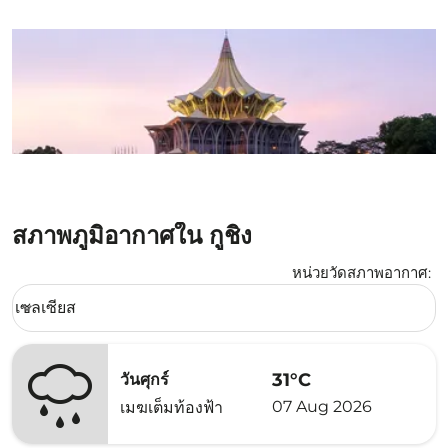
สภาพภูมิอากาศใน กูชิง
หน่วยวัดสภาพอากาศ
:
Weather unit option เซลเซียส Selected
เซลเซียส
keyboard_arrow_down
31°C
วันศุกร์
07 Aug 2026
เมฆเต็มท้องฟ้า