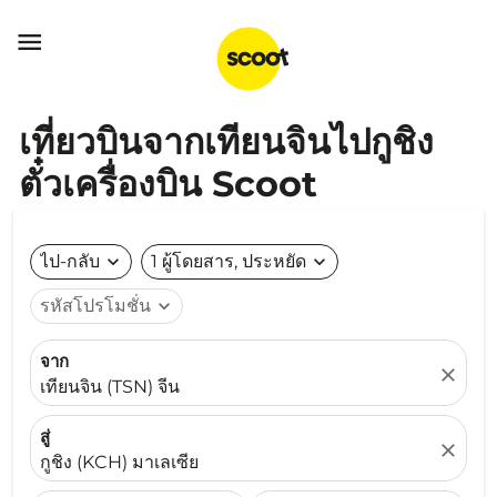

เที่ยวบินจากเทียนจินไปกูชิง
ตั๋วเครื่องบิน Scoot
ไป-กลับ
expand_more
1 ผู้โดยสาร, ประหยัด
expand_more
รหัสโปรโมชั่น
expand_more
จาก
close
เทียนจิน (TSN) จีน
สู่
close
กูชิง (KCH) มาเลเซีย