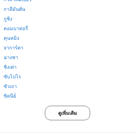
กาลีมันตัน
กูชิง
คอมบาทอรี่
คุนหมิง
จาการ์ตา
ฉางชา
ชิงเต่า
ซับโปโร
ซัวเถา
ซิดนีย์
ดูเพิ่มเติม