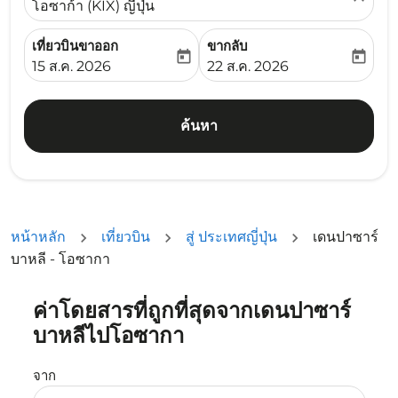
โอซาก้า (KIX) ญี่ปุ่น
เที่ยวบินขาออก
ขากลับ
today
today
fc-booking-departure-date-aria-label
fc-booking-return-date-ari
15 ส.ค. 2026
22 ส.ค. 2026
ค้นหา
หน้าหลัก
เที่ยวบิน
สู่ ประเทศญี่ปุ่น
เดนปาซาร์
บาหลี - โอซากา
ค่าโดยสารที่ถูกที่สุดจากเดนปาซาร์
ลองอัปเดตเส้นทางของคุณ (ต้นทางและ/หรือปลายทาง) หรือเลื
บาหลีไปโอซากา
จาก