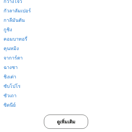
กวางโจว
กัวลาลัมเปอร์
กาลีมันตัน
กูชิง
คอมบาทอรี่
คุนหมิง
จาการ์ตา
ฉางชา
ชิงเต่า
ซับโปโร
ซัวเถา
ซิดนีย์
ดูเพิ่มเติม