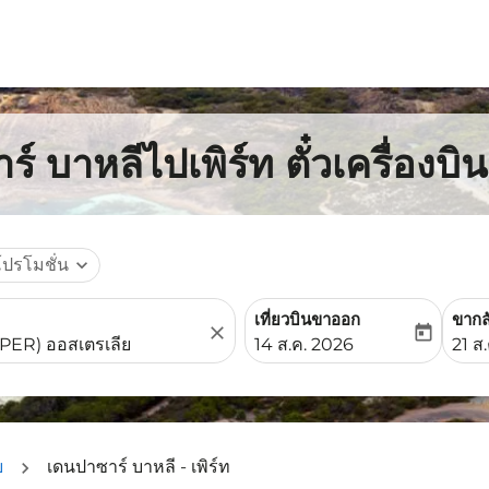
์ บาหลีไปเพิร์ท ตั๋วเครื่องบ
โปรโมชั่น
expand_more
เที่ยวบินขาออก
ขากล
close
today
fc-booking-departure-date-
fc-b
14 ส.ค. 2026
21 ส
ย
เดนปาซาร์ บาหลี - เพิร์ท