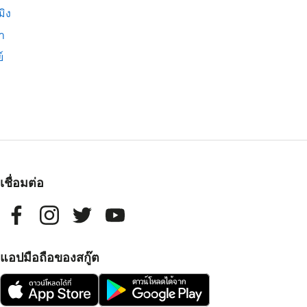
มิง
่า
์
เชื่อมต่อ
แอปมือถือของสกู๊ต