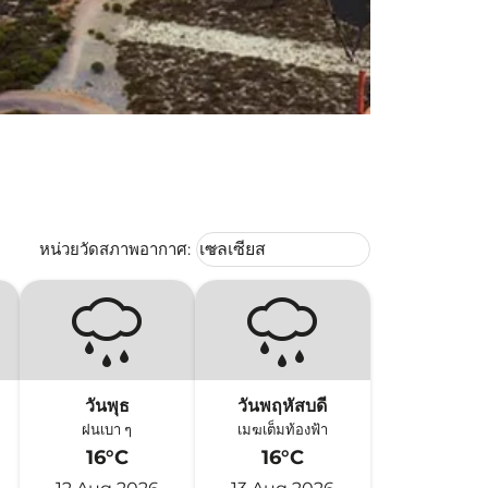
Weather unit option เซลเซียส Selec
หน่วยวัดสภาพอากาศ
:
เซลเซียส
keyboard_arrow_down
วันพุธ
วันพฤหัสบดี
ฝนเบา ๆ
เมฆเต็มท้องฟ้า
16°C
16°C