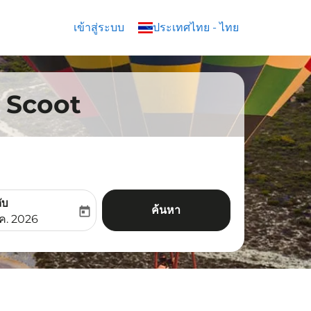
เข้าสู่ระบบ
keyboard_arrow_down
ประเทศไทย
-
ไทย
ิน Scoot
ับ
ค้นหา
today
aria-label
ooking-return-date-aria-label
.ค. 2026