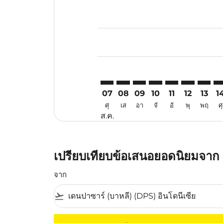
Displaying fares for สิงหาคม-202
DPS–PER: cmp-view-offers-discla
DPS–PER: cmp-view-offers-di
DPS–PER: cmp-view-offer
DPS–PER: cmp-view-o
DPS–PER: cmp-v
DPS–PER: c
DPS–PE
DP
07
08
09
10
11
12
13
1
ศุ
เส
อา
จั
อั
พุ
พฤ
ศุ
ส.ค.
เปรียบเทียบข้อเสนอยอดนิยมจาก เ
จาก
flight_takeoff
ไม่มีค่าโดยสารที่ตรงกับเกณฑ์การคัดกรองของค