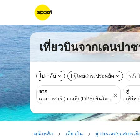
เที่ยวบินจากเดนปาซาร
ไป-กลับ
expand_more
1 ผู้โดยสาร, ประหยัด
expand_more
รหัส
จาก
สู่
close
หน้าหลัก
เที่ยวบิน
สู่ ประเทศออสเตรเลี