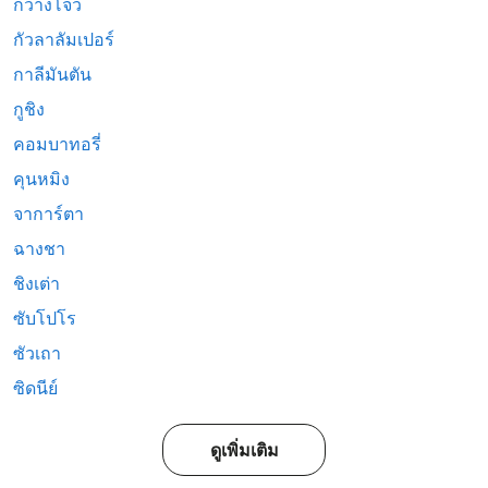
กวางโจว
กัวลาลัมเปอร์
กาลีมันตัน
กูชิง
คอมบาทอรี่
คุนหมิง
จาการ์ตา
ฉางชา
ชิงเต่า
ซับโปโร
ซัวเถา
ซิดนีย์
ดูเพิ่มเติม