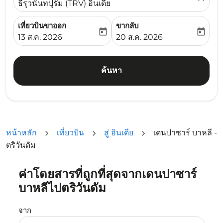
ธีรุวนันทปุรัม (TRV) อินเดีย
เที่ยวบินขาออก
ขากลับ
today
today
fc-booking-departure-date-aria-label
fc-booking-return-date-ari
13 ส.ค. 2026
20 ส.ค. 2026
ค้นหา
หน้าหลัก
เที่ยวบิน
สู่ อินเดีย
เดนปาซาร์ บาหลี -
ตริวันดัม
ค่าโดยสารที่ถูกที่สุดจากเดนปาซาร์
ลองอัปเดตเส้นทางของคุณ (ต้นทางและ/หรือปลายทาง) หรือเลื
บาหลีไปตริวันดัม
จาก