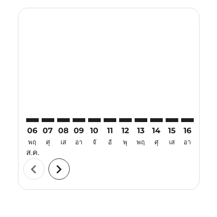
Displaying fares for สิงหาคม-2026
DPS–TRV: cmp-view-offers-disclaimer. ค้นหาข้อเสนอ
DPS–TRV: cmp-view-offers-disclaimer. ค้นหาข้อเ
DPS–TRV: cmp-view-offers-disclaimer. ค้นหา
DPS–TRV: cmp-view-offers-disclaimer. ค
DPS–TRV: cmp-view-offers-disclaime
DPS–TRV: cmp-view-offers-discl
DPS–TRV: cmp-view-offers-
DPS–TRV: cmp-view-off
DPS–TRV: cmp-view
DPS–TRV: cmp-
DPS–TRV: 
DPS–T
D
06
07
08
09
10
11
12
13
14
15
16
17
พฤ
ศุ
เส
อา
จั
อั
พุ
พฤ
ศุ
เส
อา
จั
ส.ค.
chevron_left
chevron_right