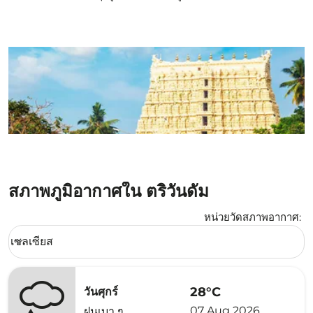
สภาพภูมิอากาศใน ตริวันดัม
หน่วยวัดสภาพอากาศ
:
Weather unit option เซลเซียส Selected
เซลเซียส
keyboard_arrow_down
28°C
วันศุกร์
07 Aug 2026
ฝนเบา ๆ