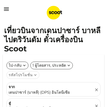

เที่ยวบินจากเดนปาซาร์ บาหลี
ไปตริวันดัม ตั๋วเครื่องบิน
Scoot
ไป-กลับ
expand_more
1 ผู้โดยสาร, ประหยัด
expand_more
รหัสโปรโมชั่น
expand_more
จาก
close
เดนปาซาร์ (บาหลี) (DPS) อินโดนีเซีย
สู่
close