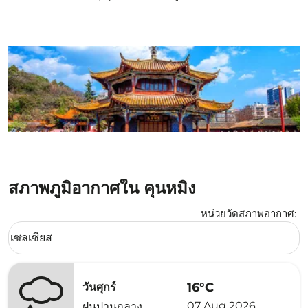
สภาพภูมิอากาศใน คุนหมิง
หน่วยวัดสภาพอากาศ
:
Weather unit option เซลเซียส Selected
เซลเซียส
keyboard_arrow_down
16°C
วันศุกร์
07 Aug 2026
ฝนปานกลาง