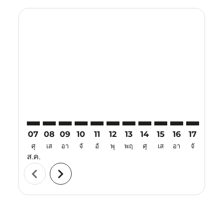
Displaying fares for สิงหาคม-2026
DPS–KMG: cmp-view-offers-disclaimer. ค้นหาข้อเสนอ
DPS–KMG: cmp-view-offers-disclaimer. ค้นหาข้อ
DPS–KMG: cmp-view-offers-disclaimer. ค้นห
DPS–KMG: cmp-view-offers-disclaimer. 
DPS–KMG: cmp-view-offers-disclaim
DPS–KMG: cmp-view-offers-disc
DPS–KMG: cmp-view-offers-
DPS–KMG: cmp-view-off
DPS–KMG: cmp-view
DPS–KMG: cmp-
DPS–KMG: 
DPS–K
D
07
08
09
10
11
12
13
14
15
16
17
18
ศุ
เส
อา
จั
อั
พุ
พฤ
ศุ
เส
อา
จั
อั
ส.ค.
chevron_left
chevron_right