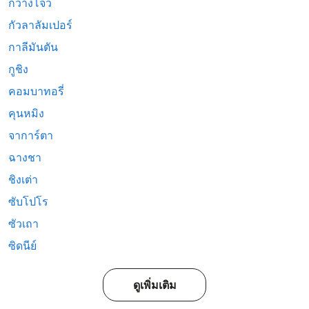
กวางโจว
กัวลาลัมเปอร์
กาลีมันตัน
กูชิง
คอมบาทอรี่
คุนหมิง
จาการ์ตา
ฉางชา
ชิงเต่า
ซับโปโร
ซัวเถา
ซิดนีย์
ดูเพิ่มเติม