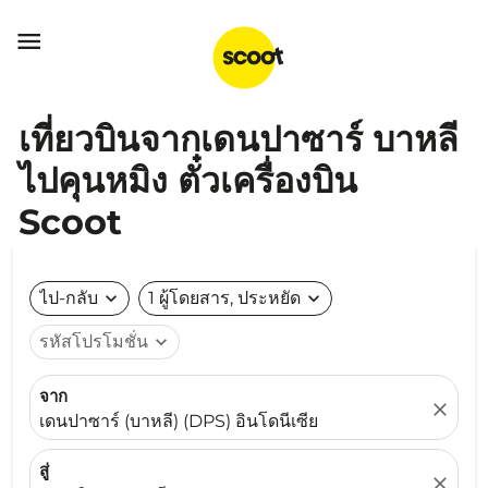

เที่ยวบินจากเดนปาซาร์ บาหลี
ไปคุนหมิง ตั๋วเครื่องบิน
Scoot
ไป-กลับ
expand_more
1 ผู้โดยสาร, ประหยัด
expand_more
รหัสโปรโมชั่น
expand_more
จาก
close
เดนปาซาร์ (บาหลี) (DPS) อินโดนีเซีย
สู่
close