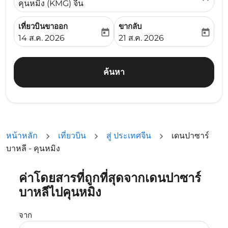
คุนหมิง (KMG) จีน
เที่ยวบินขาออก
ขากลับ
today
today
fc-booking-departure-date-aria-label
fc-booking-return-date-ari
14 ส.ค. 2026
21 ส.ค. 2026
ค้นหา
หน้าหลัก
เที่ยวบิน
สู่ ประเทศจีน
เดนปาซาร์
บาหลี - คุนหมิง
ค่าโดยสารที่ถูกที่สุดจากเดนปาซาร์
ลองอัปเดตเส้นทางของคุณ (ต้นทางและ/หรือปลายทาง) หรือเลื
บาหลีไปคุนหมิง
จาก