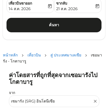
เที่ยวบินขาออก
ขากลับ
today
today
fc-booking-departure-date-aria-label
fc-booking-return-date-ari
14 ส.ค. 2026
21 ส.ค. 2026
ค้นหา
หน้าหลัก
เที่ยวบิน
สู่ ประเทศมาเลเซีย
เซอมา
รัง - โกตาบารู
ค่าโดยสารที่ถูกที่สุดจากเซอมารังไป
ลองอัปเดตเส้นทางของคุณ (ต้นทางและ/หรือปลายทาง) หรือเลื
โกตาบารู
จาก
close