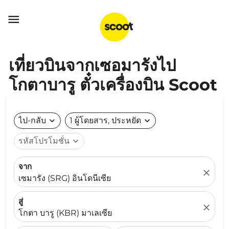

เที่ยวบินจากเซอมารังไป
โกตาบารู ตั๋วเครื่องบิน Scoot
ไป-กลับ
expand_more
1 ผู้โดยสาร, ประหยัด
expand_more
รหัสโปรโมชั่น
expand_more
จาก
close
เซมารัง (SRG) อินโดนีเซีย
สู่
close
โกตา บารู (KBR) มาเลเซีย