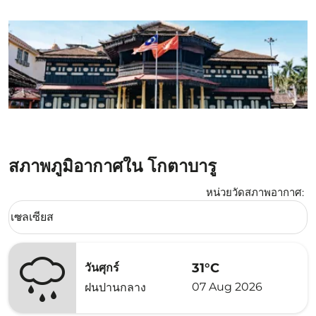
สภาพภูมิอากาศใน โกตาบารู
หน่วยวัดสภาพอากาศ
:
Weather unit option เซลเซียส Selected
เซลเซียส
keyboard_arrow_down
31°C
วันศุกร์
07 Aug 2026
ฝนปานกลาง