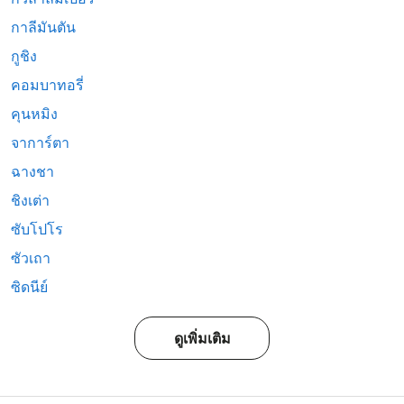
กาลีมันตัน
กูชิง
คอมบาทอรี่
คุนหมิง
จาการ์ตา
ฉางชา
ชิงเต่า
ซับโปโร
ซัวเถา
ซิดนีย์
ดูเพิ่มเติม