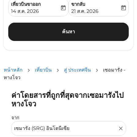
เที่ยวบินขาออก
ขากลับ
today
today
fc-booking-departure-date-aria-label
fc-booking-return-date-ari
14 ส.ค. 2026
21 ส.ค. 2026
ค้นหา
หน้าหลัก
เที่ยวบิน
สู่ ประเทศจีน
เซอมารัง -
หางโจว
ค่าโดยสารที่ถูกที่สุดจากเซอมารังไป
ลองอัปเดตเส้นทางของคุณ (ต้นทางและ/หรือปลายทาง) หรือเลื
หางโจว
จาก
close