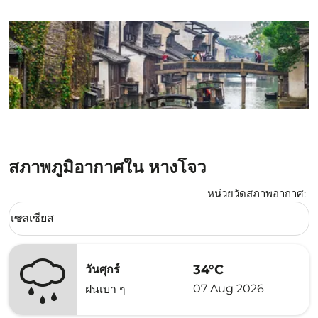
สภาพภูมิอากาศใน หางโจว
หน่วยวัดสภาพอากาศ
:
Weather unit option เซลเซียส Selected
เซลเซียส
keyboard_arrow_down
34°C
วันศุกร์
07 Aug 2026
ฝนเบา ๆ