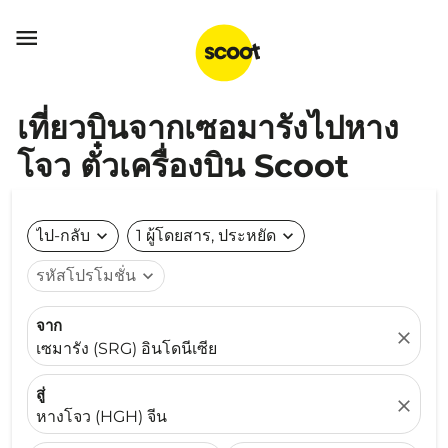

เที่ยวบินจากเซอมารังไปหาง
โจว ตั๋วเครื่องบิน Scoot
ไป-กลับ
expand_more
1 ผู้โดยสาร, ประหยัด
expand_more
รหัสโปรโมชั่น
expand_more
จาก
close
เซมารัง (SRG) อินโดนีเซีย
สู่
close
หางโจว (HGH) จีน