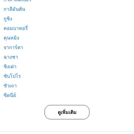
กาลีมันตัน
กูชิง
คอมบาทอรี่
คุนหมิง
จาการ์ตา
ฉางชา
ชิงเต่า
ซับโปโร
ซัวเถา
ซิดนีย์
ดูเพิ่มเติม