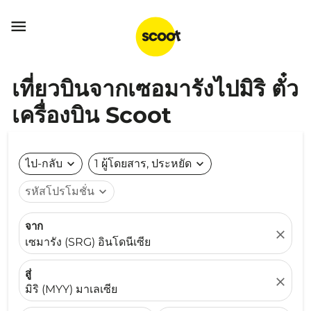

เที่ยวบินจากเซอมารังไปมิริ ตั๋ว
เครื่องบิน Scoot
ไป-กลับ
expand_more
1 ผู้โดยสาร, ประหยัด
expand_more
รหัสโปรโมชั่น
expand_more
จาก
close
เซมารัง (SRG) อินโดนีเซีย
สู่
close
มิริ (MYY) มาเลเซีย