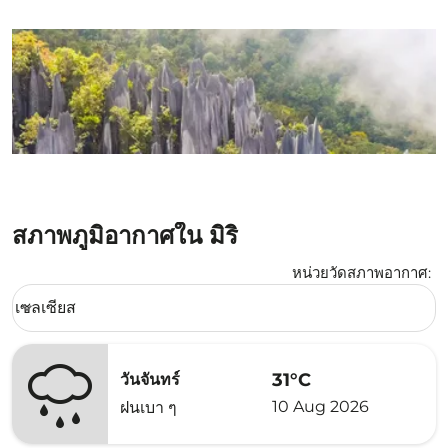
สภาพภูมิอากาศใน มิริ
หน่วยวัดสภาพอากาศ
:
Weather unit option เซลเซียส Selected
เซลเซียส
keyboard_arrow_down
31°C
วันจันทร์
10 Aug 2026
ฝนเบา ๆ