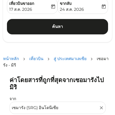
เที่ยวบินขาออก
ขากลับ
today
today
fc-booking-departure-date-aria-label
fc-booking-return-date-ari
17 ส.ค. 2026
24 ส.ค. 2026
ค้นหา
หน้าหลัก
เที่ยวบิน
สู่ ประเทศมาเลเซีย
เซอมา
รัง - มิริ
ค่าโดยสารที่ถูกที่สุดจากเซอมารังไป
ลองอัปเดตเส้นทางของคุณ (ต้นทางและ/หรือปลายทาง) หรือเลื
มิริ
จาก
close