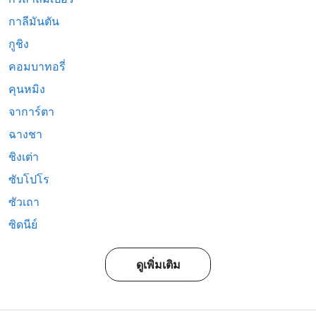
กาลีมันตัน
กูชิง
คอมบาทอรี่
คุนหมิง
จาการ์ตา
ฉางชา
ชิงเต่า
ซับโปโร
ซัวเถา
ซิดนีย์
ดูเพิ่มเติม