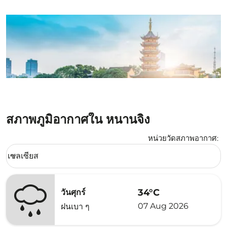
สภาพภูมิอากาศใน หนานจิง
หน่วยวัดสภาพอากาศ
:
Weather unit option เซลเซียส Selected
เซลเซียส
keyboard_arrow_down
34°C
วันศุกร์
07 Aug 2026
ฝนเบา ๆ