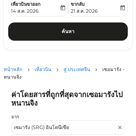
เที่ยวบินขาออก
ขากลับ
today
today
fc-booking-departure-date-aria-label
fc-booking-return-date-ari
14 ส.ค. 2026
21 ส.ค. 2026
ค้นหา
หน้าหลัก
เที่ยวบิน
สู่ ประเทศจีน
เซอมารัง -
หนานจิง
ค่าโดยสารที่ถูกที่สุดจากเซอมารังไป
ลองอัปเดตเส้นทางของคุณ (ต้นทางและ/หรือปลายทาง) หรือเลื
หนานจิง
จาก
close