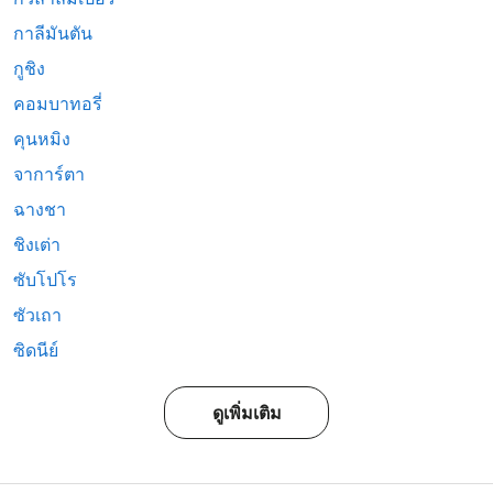
กาลีมันตัน
กูชิง
คอมบาทอรี่
คุนหมิง
จาการ์ตา
ฉางชา
ชิงเต่า
ซับโปโร
ซัวเถา
ซิดนีย์
ดูเพิ่มเติม