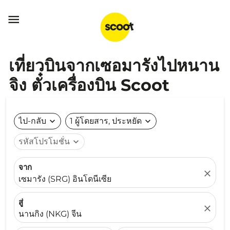

เที่ยวบินจากเซอมารังไปหนาน
จิง ตั๋วเครื่องบิน Scoot
ไป-กลับ
expand_more
1 ผู้โดยสาร, ประหยัด
expand_more
รหัสโปรโมชั่น
expand_more
จาก
close
เซมารัง (SRG) อินโดนีเซีย
สู่
close
นานกิง (NKG) จีน