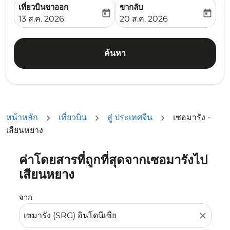
เที่ยวบินขาออก
ขากลับ
today
today
fc-booking-departure-date-aria-label
fc-booking-return-date-ari
13 ส.ค. 2026
20 ส.ค. 2026
ค้นหา
หน้าหลัก
เที่ยวบิน
สู่ ประเทศจีน
เซอมารัง -
เสียนหยาง
ค่าโดยสารที่ถูกที่สุดจากเซอมารังไป
ลองอัปเดตเส้นทางของคุณ (ต้นทางและ/หรือปลายทาง) หรือเลื
เสียนหยาง
จาก
close