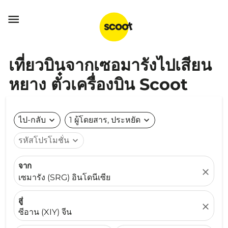

เที่ยวบินจากเซอมารังไปเสียน
หยาง ตั๋วเครื่องบิน Scoot
ไป-กลับ
expand_more
1 ผู้โดยสาร, ประหยัด
expand_more
รหัสโปรโมชั่น
expand_more
จาก
close
เซมารัง (SRG) อินโดนีเซีย
สู่
close
ซีอาน (XIY) จีน