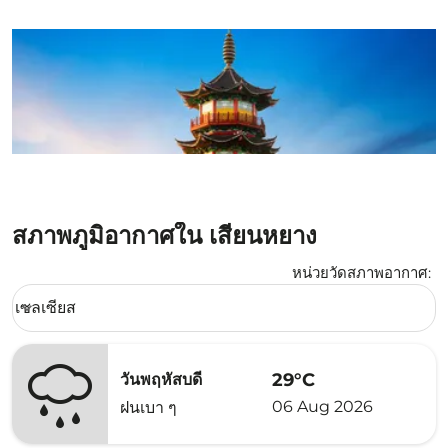
สภาพภูมิอากาศใน เสียนหยาง
หน่วยวัดสภาพอากาศ
:
Weather unit option เซลเซียส Selected
เซลเซียส
keyboard_arrow_down
29°C
วันพฤหัสบดี
06 Aug 2026
ฝนเบา ๆ