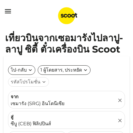

เที่ยวบินจากเซอมารังไปลาปู-
ลาปู ซิตี้ ตั๋วเครื่องบิน Scoot
ไป-กลับ
expand_more
1 ผู้โดยสาร, ประหยัด
expand_more
รหัสโปรโมชั่น
expand_more
จาก
close
เซมารัง (SRG) อินโดนีเซีย
สู่
close
ซีบู (CEB) ฟิลิปปินส์