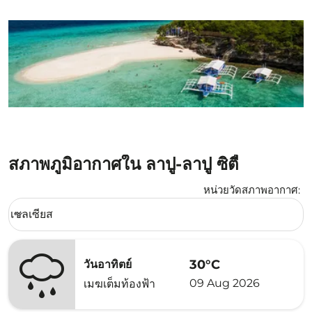
สภาพภูมิอากาศใน ลาปู-ลาปู ซิตี้
หน่วยวัดสภาพอากาศ
:
Weather unit option เซลเซียส Selected
เซลเซียส
keyboard_arrow_down
30°C
วันอาทิตย์
09 Aug 2026
เมฆเต็มท้องฟ้า