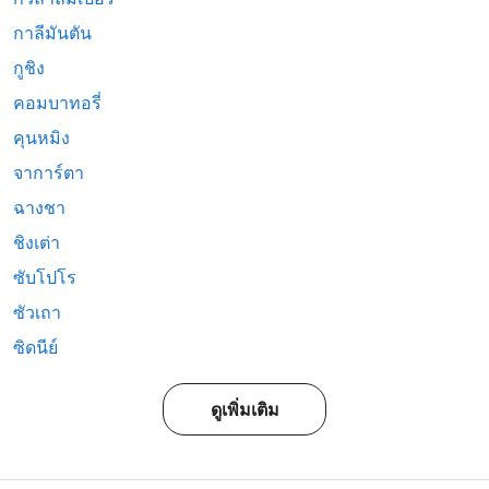
กาลีมันตัน
กูชิง
คอมบาทอรี่
คุนหมิง
จาการ์ตา
ฉางชา
ชิงเต่า
ซับโปโร
ซัวเถา
ซิดนีย์
ดูเพิ่มเติม