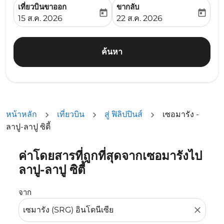
เที่ยวบินขาออก
ขากลับ
today
today
fc-booking-departure-date-aria-label
fc-booking-return-date-ari
15 ส.ค. 2026
22 ส.ค. 2026
ค้นหา
หน้าหลัก
เที่ยวบิน
สู่ ฟิลิปปินส์
เซอมารัง -
ลาปู-ลาปู ซิตี้
ค่าโดยสารที่ถูกที่สุดจากเซอมารังไป
ลองอัปเดตเส้นทางของคุณ (ต้นทางและ/หรือปลายทาง) หรือเลื
ลาปู-ลาปู ซิตี้
จาก
close