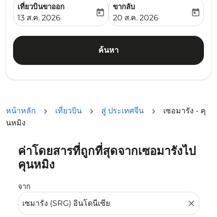
เที่ยวบินขาออก
ขากลับ
today
today
fc-booking-departure-date-aria-label
fc-booking-return-date-ari
13 ส.ค. 2026
20 ส.ค. 2026
ค้นหา
หน้าหลัก
เที่ยวบิน
สู่ ประเทศจีน
เซอมารัง - คุ
นหมิง
ค่าโดยสารที่ถูกที่สุดจากเซอมารังไป
ลองอัปเดตเส้นทางของคุณ (ต้นทางและ/หรือปลายทาง) หรือเลื
คุนหมิง
จาก
close