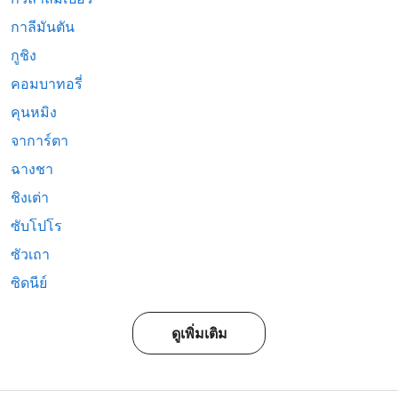
กาลีมันตัน
กูชิง
คอมบาทอรี่
คุนหมิง
จาการ์ตา
ฉางชา
ชิงเต่า
ซับโปโร
ซัวเถา
ซิดนีย์
ดูเพิ่มเติม