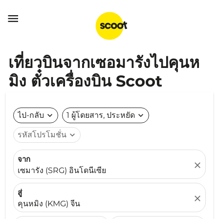

เที่ยวบินจากเซอมารังไปคุนห
มิง ตั๋วเครื่องบิน Scoot
ไป-กลับ
expand_more
1 ผู้โดยสาร, ประหยัด
expand_more
รหัสโปรโมชั่น
expand_more
จาก
close
เซมารัง (SRG) อินโดนีเซีย
สู่
close
คุนหมิง (KMG) จีน