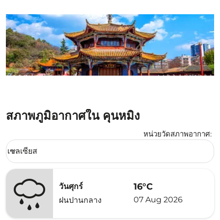
สภาพภูมิอากาศใน คุนหมิง
หน่วยวัดสภาพอากาศ
:
Weather unit option เซลเซียส Selected
เซลเซียส
keyboard_arrow_down
16°C
วันศุกร์
07 Aug 2026
ฝนปานกลาง