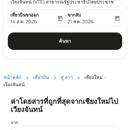
เวียงจันทน์ (VTE) สาธารณรัฐประชาธิปไตยประชาชนลาว
เที่ยวบินขาออก
ขากลับ
today
today
fc-booking-departure-date-aria-label
fc-booking-return-date-ari
14 ส.ค. 2026
21 ส.ค. 2026
ค้นหา
หน้าหลัก
เที่ยวบิน
สู่ ลาว
เชียงใหม่ -
เวียงจันทน์
ค่าโดยสารที่ถูกที่สุดจากเชียงใหม่ไป
ลองอัปเดตเส้นทางของคุณ (ต้นทางและ/หรือปลายทาง) หรือเลื
เวียงจันทน์
จาก