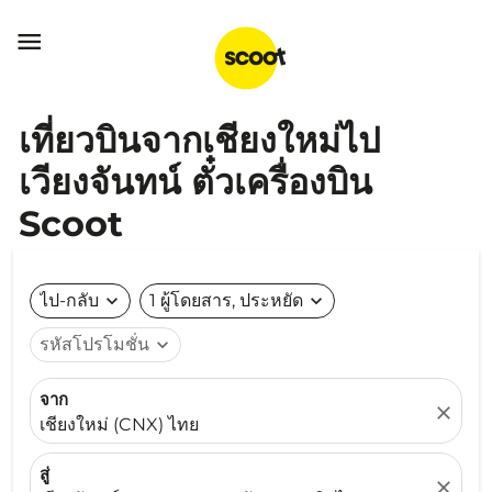

เที่ยวบินจากเชียงใหม่ไป
เวียงจันทน์ ตั๋วเครื่องบิน
Scoot
ไป-กลับ
expand_more
1 ผู้โดยสาร, ประหยัด
expand_more
รหัสโปรโมชั่น
expand_more
จาก
close
เชียงใหม่ (CNX) ไทย
สู่
close