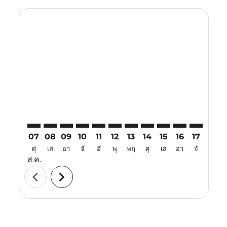
Displaying fares for สิงหาคม-2026
CNX–VTE: cmp-view-offers-disclaimer. ค้นหาข้อเสนอ
CNX–VTE: cmp-view-offers-disclaimer. ค้นหาข้อเ
CNX–VTE: cmp-view-offers-disclaimer. ค้นหา
CNX–VTE: cmp-view-offers-disclaimer. ค
CNX–VTE: cmp-view-offers-disclaime
CNX–VTE: cmp-view-offers-discl
CNX–VTE: cmp-view-offers-
CNX–VTE: cmp-view-off
CNX–VTE: cmp-view
CNX–VTE: cmp-
CNX–VTE: 
CNX–V
C
07
08
09
10
11
12
13
14
15
16
17
18
ศุ
เส
อา
จั
อั
พุ
พฤ
ศุ
เส
อา
จั
อั
ส.ค.
chevron_left
chevron_right