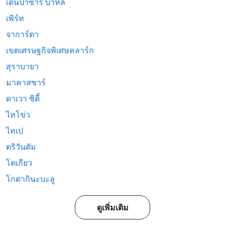
เดนปาซาร์ บาหลี
เพิร์ท
จาการ์ตา
เขตเศรษฐกิจพิเศษคลาร์ก
สุราบายา
มาคาสซาร์
ดาเวา ซิตี้
ไหโข่ว
ไทเป
ตริวันดัม
โตเกียว
โกตากินะบะลู
ดูเพิ่มเติม