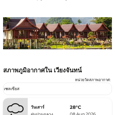
สภาพภูมิอากาศใน เวียงจันทน์
หน่วยวัดสภาพอากาศ
:
Weather unit option เซลเซียส Selected
เซลเซียส
keyboard_arrow_down
28°C
วันเสาร์
08 Aug 2026
ฝนปานกลาง