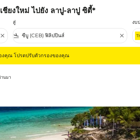
ยงใหม่ ไปยัง ลาปู-ลาปู ซิตี้*
สู่
งบ
close
flight_land
close
T
ุณ โปรดปรับตัวกรองของคุณ
ของคุณ โปรดปรับตัวกรองของคุณ
่ผ่านมา