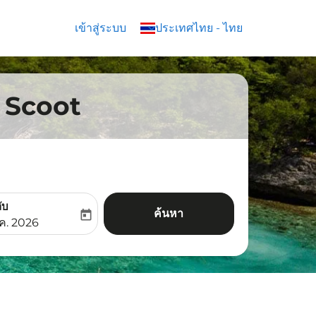
เข้าสู่ระบบ
keyboard_arrow_down
ประเทศไทย
-
ไทย
ิน Scoot
ับ
ค้นหา
today
aria-label
ooking-return-date-aria-label
.ค. 2026