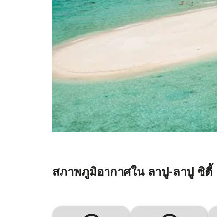
สภาพภูมิอากาศใน ลาปู-ลาปู ซิตี้