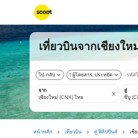
เที่ยวบินจากเชียงใหม่
ไป-กลับ
expand_more
1 ผู้โดยสาร, ประหยัด
expand_more
รหัส
จาก
สู่
close
หน้าหลัก
เที่ยวบิน
สู่ ฟิลิปปินส์
เชีย