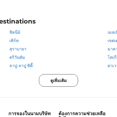
estinations
ซิดนีย์
เมลเบ
เพิร์ท
เขตเ
สุราบายา
มาคา
ตริวันดัม
โตเก
ลาปู-ลาปู ซิตี้
ดาเวา
ดูเพิ่มเติม
การจองในนามบริษัท
ต้องการความช่วยเหลือ