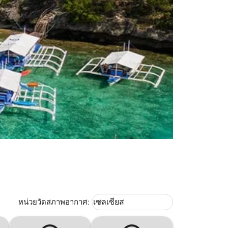
Weather unit option เซลเซียส Selec
หน่วยวัดสภาพอากาศ
:
เซลเซียส
keyboard_arrow_down