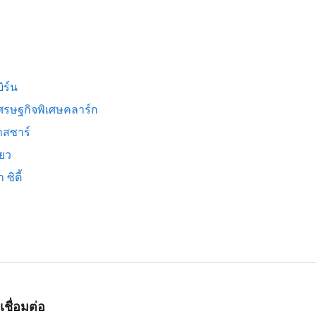
ิร์น
ศรษฐกิจพิเศษคลาร์ก
สซาร์
ียว
 ซิตี้
เชื่อมต่อ