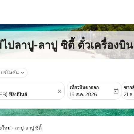
ไปลาปู-ลาปู ซิตี้ ตั๋วเครื่องบ
โปรโมชั่น
expand_more
เที่ยวบินขาออก
ขากล
close
today
fc-booking-departure-date-
fc-b
14 ส.ค. 2026
21 ส
งใหม่ - ลาปู-ลาปู ซิตี้